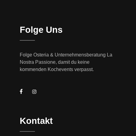
Folge Uns
Folge Osteria & Unternehmensberatung La
Nostra Passione, damit du keine
kommenden Kochevents verpasst.
Kontakt