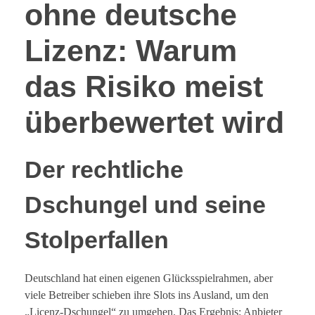
ohne deutsche
Lizenz: Warum
das Risiko meist
überbewertet wird
Der rechtliche
Dschungel und seine
Stolperfallen
Deutschland hat einen eigenen Glücksspielrahmen, aber
viele Betreiber schieben ihre Slots ins Ausland, um den
„Licenz-Dschungel“ zu umgehen. Das Ergebnis: Anbieter