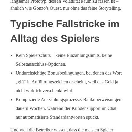
langsamer Prototyp, dessen Volatilität kaum zu fassen ist –
ähnlich wie Gonzo’s Quest, nur ohne das feine Storytelling.
Typische Fallstricke im
Alltag des Spielers
Kein Spielerschutz – keine Einzahlungslimits, keine
Selbstausschluss‑Optionen.
Undurchsichtige Bonusbedingungen, bei denen das Wort
„gift“ in Anführungszeichen erscheint, weil das Geld ja
nicht wirklich verschenkt wird.
Komplizierte Auszahlungsprozesse: Banküberweisungen
dauern Wochen, während der Kundensupport im Chat
nur automatisierte Standardantworten spuckt.
Und weil die Betreiber wissen, dass die meisten Spieler