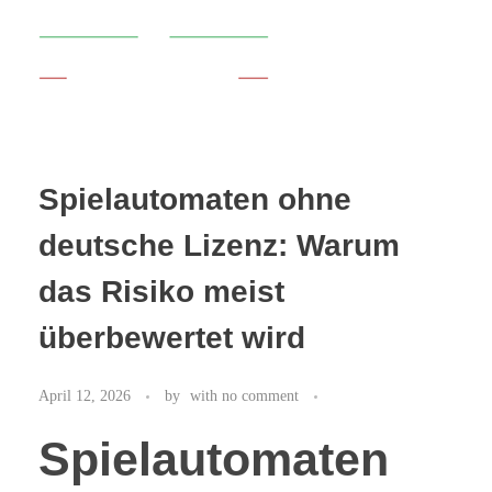
La Nostra Passione
Osteria | Unternehmensberatung
Spielautomaten ohne
deutsche Lizenz: Warum
das Risiko meist
überbewertet wird
April 12, 2026
by
with
no comment
Spielautomaten