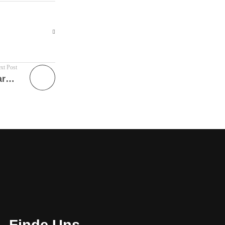
xt Post
Spielautomaten ohne deutsche Lizenz: Warum das Risiko meist überbewertet wird