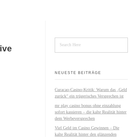
ive
NEUESTE BEITRÄGE
Curacao‑Casino‑Kritik: Warum das „Geld
zurück“ ein trügerisches Versprechen ist
mr play casino bonus ohne einzahlung
sofort kassieren – die kalte Realität hinter
dem Werbeversprechen
Viel Geld im Casino Gewinnen – Die
kalte Realität hinter den glänzenden