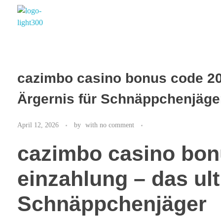
La Nostra Passione
Osteria | Unternehmensberatung
cazimbo casino bonus code 20
Ärgernis für Schnäppchenjäge
April 12, 2026
by
with
no comment
cazimbo casino bon
einzahlung – das ult
Schnäppchenjäger