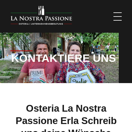
La Nostra Passione
Osteria | Unternehmensberatung
KONTAKTIERE UNS
Osteria La Nostra
Passione Erla Schreib