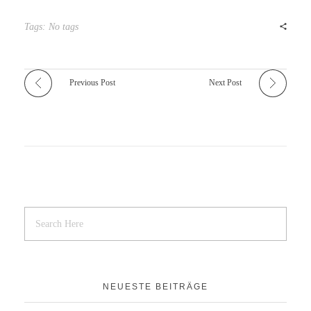
Tags: No tags
Previous Post
Next Post
NEUESTE BEITRÄGE