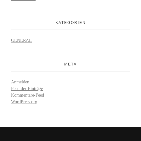
KATEGORIEN
GENERAL
META
Anmelden
Feed der Einträge
Kommentare-Feed
WordPress.org