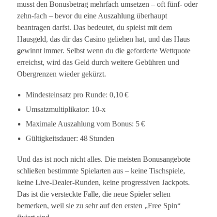
musst den Bonusbetrag mehrfach umsetzen – oft fünf‑ oder
zehn‑fach – bevor du eine Auszahlung überhaupt
beantragen darfst. Das bedeutet, du spielst mit dem
Hausgeld, das dir das Casino geliehen hat, und das Haus
gewinnt immer. Selbst wenn du die geforderte Wettquote
erreichst, wird das Geld durch weitere Gebühren und
Obergrenzen wieder gekürzt.
Mindesteinsatz pro Runde: 0,10 €
Umsatzmultiplikator: 10‑x
Maximale Auszahlung vom Bonus: 5 €
Gültigkeitsdauer: 48 Stunden
Und das ist noch nicht alles. Die meisten Bonusangebote
schließen bestimmte Spielarten aus – keine Tischspiele,
keine Live‑Dealer‑Runden, keine progressiven Jackpots.
Das ist die versteckte Falle, die neue Spieler selten
bemerken, weil sie zu sehr auf den ersten „Free Spin“