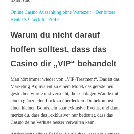
fixiert sind.
Online Casino Auszahlung ohne Wartezeit – Der bittere
Realitäts-Check für Profis
Warum du nicht darauf
hoffen solltest, dass das
Casino dir „VIP“ behandelt
Man hört immer wieder von „VIP‑Treatment“. Das ist das
Marketing‑Äquivalent zu einem Motel, das gerade neu
gestrichen wurde und versucht, die schäbigen Wände mit
einem glänzenden Lack zu überdecken. Du bekommst
einen kleinen Bonus, ein paar exklusive Events, und dann
merkst du, dass das „exklusive“ nur bedeutet, dass das
Casino deine Verluste besser verwalten kann.