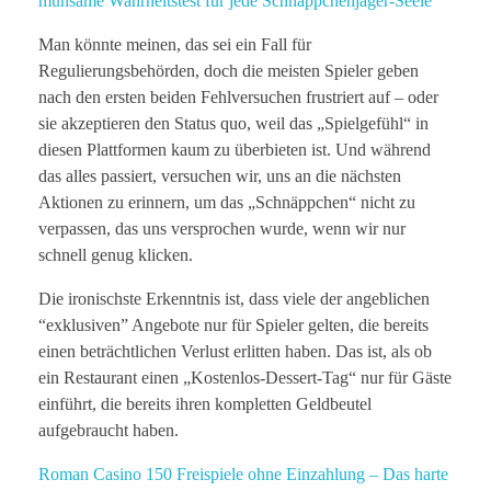
mühsame Wahrheitstest für jede Schnäppchenjäger‑Seele
Man könnte meinen, das sei ein Fall für
Regulierungsbehörden, doch die meisten Spieler geben
nach den ersten beiden Fehlversuchen frustriert auf – oder
sie akzeptieren den Status quo, weil das „Spielgefühl“ in
diesen Plattformen kaum zu überbieten ist. Und während
das alles passiert, versuchen wir, uns an die nächsten
Aktionen zu erinnern, um das „Schnäppchen“ nicht zu
verpassen, das uns versprochen wurde, wenn wir nur
schnell genug klicken.
Die ironischste Erkenntnis ist, dass viele der angeblichen
“exklusiven” Angebote nur für Spieler gelten, die bereits
einen beträchtlichen Verlust erlitten haben. Das ist, als ob
ein Restaurant einen „Kostenlos‑Dessert‑Tag“ nur für Gäste
einführt, die bereits ihren kompletten Geldbeutel
aufgebraucht haben.
Roman Casino 150 Freispiele ohne Einzahlung – Das harte