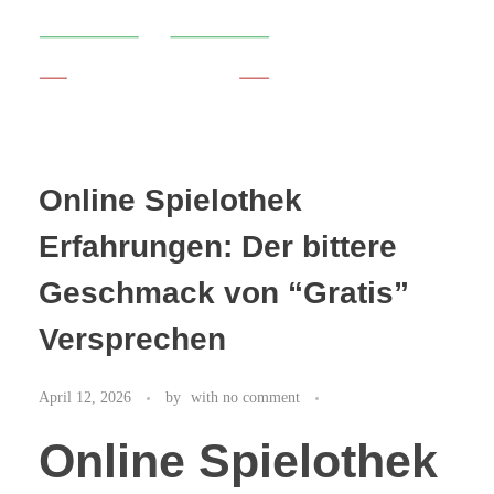
La Nostra Passione
Osteria | Unternehmensberatung
Online Spielothek
Erfahrungen: Der bittere
Geschmack von “Gratis”
Versprechen
April 12, 2026
by
with
no comment
Online Spielothek