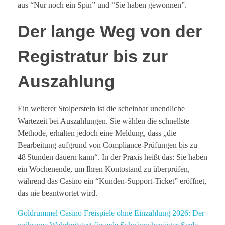
aus “Nur noch ein Spin” und “Sie haben gewonnen”.
Der lange Weg von der
Registratur bis zur
Auszahlung
Ein weiterer Stolperstein ist die scheinbar unendliche
Wartezeit bei Auszahlungen. Sie wählen die schnellste
Methode, erhalten jedoch eine Meldung, dass „die
Bearbeitung aufgrund von Compliance‑Prüfungen bis zu
48 Stunden dauern kann“. In der Praxis heißt das: Sie haben
ein Wochenende, um Ihren Kontostand zu überprüfen,
während das Casino ein “Kunden‑Support‑Ticket” eröffnet,
das nie beantwortet wird.
Goldrummel Casino Freispiele ohne Einzahlung 2026: Der