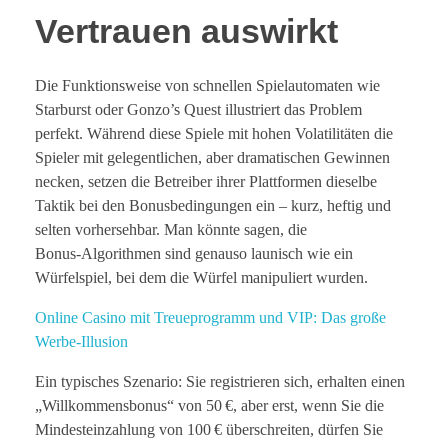
Vertrauen auswirkt
Die Funktionsweise von schnellen Spielautomaten wie
Starburst oder Gonzo’s Quest illustriert das Problem
perfekt. Während diese Spiele mit hohen Volatilitäten die
Spieler mit gelegentlichen, aber dramatischen Gewinnen
necken, setzen die Betreiber ihrer Plattformen dieselbe
Taktik bei den Bonusbedingungen ein – kurz, heftig und
selten vorhersehbar. Man könnte sagen, die
Bonus‑Algorithmen sind genauso launisch wie ein
Würfelspiel, bei dem die Würfel manipuliert wurden.
Online Casino mit Treueprogramm und VIP: Das große
Werbe-Illusion
Ein typisches Szenario: Sie registrieren sich, erhalten einen
„Willkommensbonus“ von 50 €, aber erst, wenn Sie die
Mindesteinzahlung von 100 € überschreiten, dürfen Sie