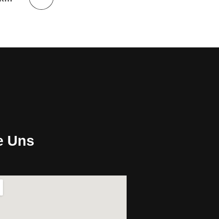
e Uns