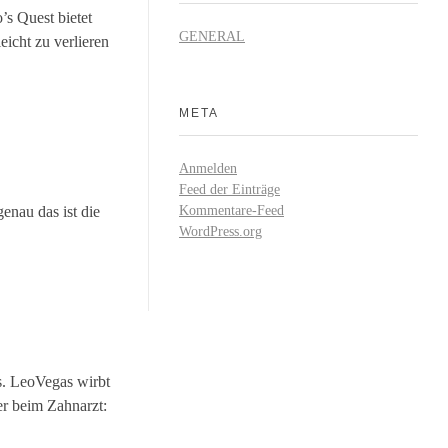
’s Quest bietet
GENERAL
eicht zu verlieren
META
Anmelden
Feed der Einträge
enau das ist die
Kommentare-Feed
WordPress.org
s. LeoVegas wirbt
er beim Zahnarzt: