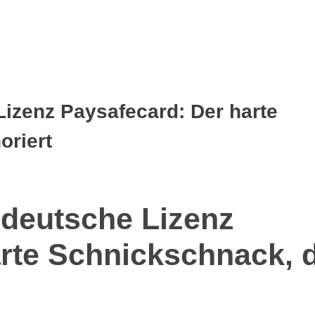
izenz Paysafecard: Der harte
oriert
 deutsche Lizenz
arte Schnickschnack, 