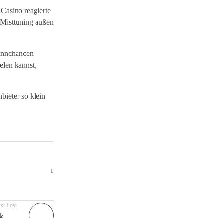
 Casino reagierte
m Misttuning außen
winnchancen
elen kannst,
bieter so klein
xt Post
Online Glücksspiel ohne Einzahlung: Der kalte Blick auf Gratis‑Bonus‑Fallen