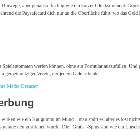
hne Umwege, aber genauso flüchtig wie ein kurzer Glücksmoment. Gonzo
 während die Paysafecard dich nur an die Oberfläche führt, wo das Geld l
den Spielautomaten werfen können, ohne ein Formular auszufüllen. Und g
kein gemeinnütziger Verein, der jedem Geld schenkt.
re Mathe‑Desaster
Werbung
wirken wie ein Kaugummi im Mund – man spürt es, aber es löst nicht
as gerade neu gestrichen wurde. Die „Gratis“‑Spins sind wie ein Lutsch