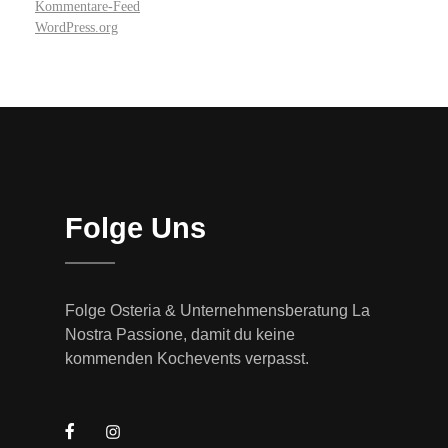
Kommentare-Feed
WordPress.org
Folge Uns
Folge Osteria & Unternehmensberatung La
Nostra Passione, damit du keine
kommenden Kochevents verpasst.