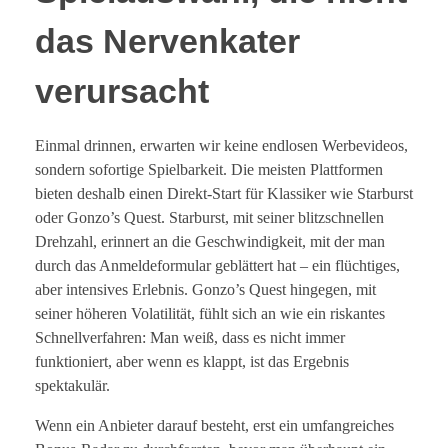
das Nervenkater
verursacht
Einmal drinnen, erwarten wir keine endlosen Werbevideos,
sondern sofortige Spielbarkeit. Die meisten Plattformen
bieten deshalb einen Direkt‑Start für Klassiker wie Starburst
oder Gonzo’s Quest. Starburst, mit seiner blitzschnellen
Drehzahl, erinnert an die Geschwindigkeit, mit der man
durch das Anmeldeformular geblättert hat – ein flüchtiges,
aber intensives Erlebnis. Gonzo’s Quest hingegen, mit
seiner höheren Volatilität, fühlt sich an wie ein riskantes
Schnellverfahren: Man weiß, dass es nicht immer
funktioniert, aber wenn es klappt, ist das Ergebnis
spektakulär.
Wenn ein Anbieter darauf besteht, erst ein umfangreiches