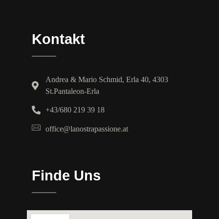
Kontakt
Andrea & Mario Schmid, Erla 40, 4303
St.Pantaleon-Erla
+43/680 219 39 18
office@lanostrapassione.at
Finde Uns