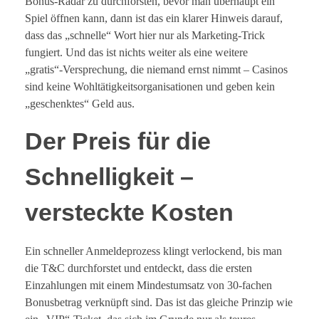
Bonus‑Radar zu durchforsten, bevor man überhaupt ein
Spiel öffnen kann, dann ist das ein klarer Hinweis darauf,
dass das „schnelle“ Wort hier nur als Marketing‑Trick
fungiert. Und das ist nichts weiter als eine weitere
„gratis“‑Versprechung, die niemand ernst nimmt – Casinos
sind keine Wohltätigkeitsorganisationen und geben kein
„geschenktes“ Geld aus.
Der Preis für die
Schnelligkeit –
versteckte Kosten
Ein schneller Anmeldeprozess klingt verlockend, bis man
die T&C durchforstet und entdeckt, dass die ersten
Einzahlungen mit einem Mindestumsatz von 30‑fachen
Bonusbetrag verknüpft sind. Das ist das gleiche Prinzip wie