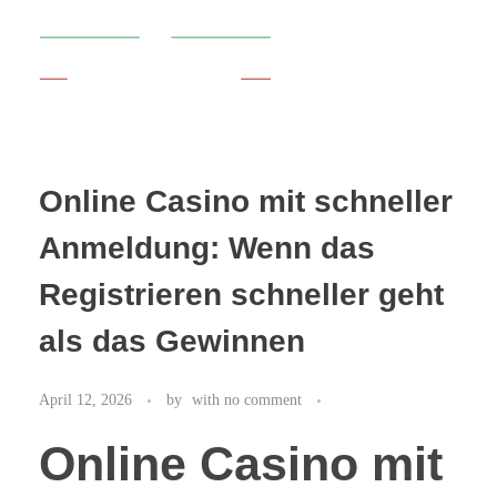
La Nostra Passione
Osteria | Unternehmensberatung
Online Casino mit schneller
Anmeldung: Wenn das
Registrieren schneller geht
als das Gewinnen
April 12, 2026
by
with
no comment
Online Casino mit