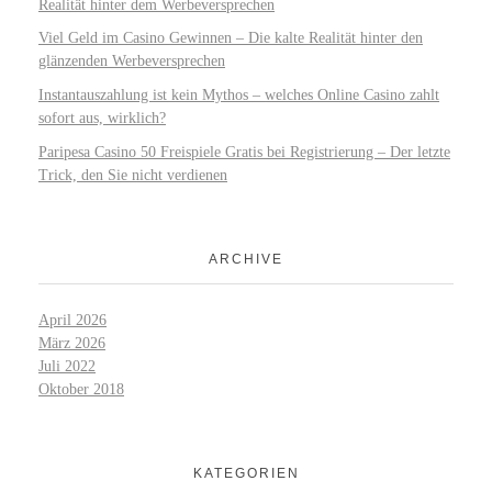
Realität hinter dem Werbeversprechen
Viel Geld im Casino Gewinnen – Die kalte Realität hinter den
glänzenden Werbeversprechen
Instantauszahlung ist kein Mythos – welches Online Casino zahlt
sofort aus, wirklich?
Paripesa Casino 50 Freispiele Gratis bei Registrierung – Der letzte
Trick, den Sie nicht verdienen
ARCHIVE
April 2026
März 2026
Juli 2022
Oktober 2018
KATEGORIEN