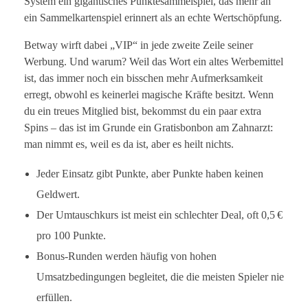
System ein gigantisches Punktesammelspiel, das mehr an
ein Sammelkartenspiel erinnert als an echte Wertschöpfung.
Betway wirft dabei „VIP“ in jede zweite Zeile seiner
Werbung. Und warum? Weil das Wort ein altes Werbemittel
ist, das immer noch ein bisschen mehr Aufmerksamkeit
erregt, obwohl es keinerlei magische Kräfte besitzt. Wenn
du ein treues Mitglied bist, bekommst du ein paar extra
Spins – das ist im Grunde ein Gratisbonbon am Zahnarzt:
man nimmt es, weil es da ist, aber es heilt nichts.
Jeder Einsatz gibt Punkte, aber Punkte haben keinen
Geldwert.
Der Umtauschkurs ist meist ein schlechter Deal, oft 0,5 €
pro 100 Punkte.
Bonus‑Runden werden häufig von hohen
Umsatzbedingungen begleitet, die die meisten Spieler nie
erfüllen.