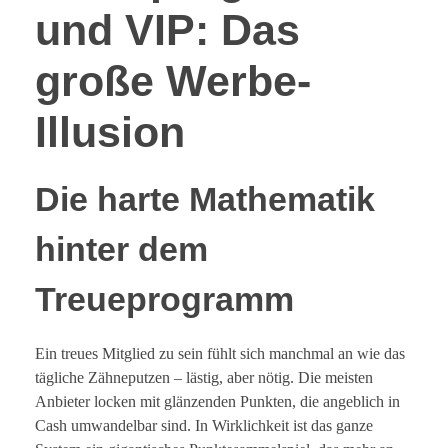
und VIP: Das
große Werbe-
Illusion
Die harte Mathematik
hinter dem
Treueprogramm
Ein treues Mitglied zu sein fühlt sich manchmal an wie das
tägliche Zähneputzen – lästig, aber nötig. Die meisten
Anbieter locken mit glänzenden Punkten, die angeblich in
Cash umwandelbar sind. In Wirklichkeit ist das ganze