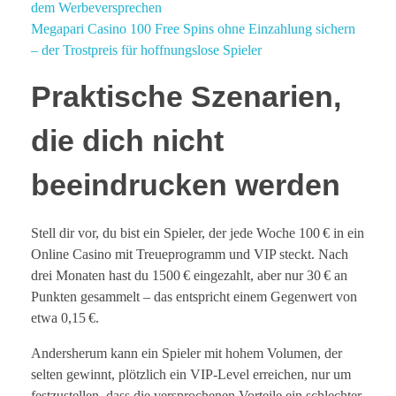
dem Werbeversprechen
Megapari Casino 100 Free Spins ohne Einzahlung sichern
– der Trostpreis für hoffnungslose Spieler
Praktische Szenarien,
die dich nicht
beeindrucken werden
Stell dir vor, du bist ein Spieler, der jede Woche 100 € in ein
Online Casino mit Treueprogramm und VIP steckt. Nach
drei Monaten hast du 1500 € eingezahlt, aber nur 30 € an
Punkten gesammelt – das entspricht einem Gegenwert von
etwa 0,15 €.
Andersherum kann ein Spieler mit hohem Volumen, der
selten gewinnt, plötzlich ein VIP‑Level erreichen, nur um
festzustellen, dass die versprochenen Vorteile ein schlechter