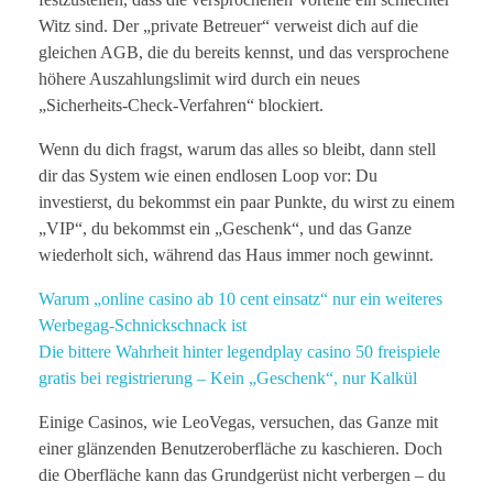
Witz sind. Der „private Betreuer“ verweist dich auf die
gleichen AGB, die du bereits kennst, und das versprochene
höhere Auszahlungslimit wird durch ein neues
„Sicherheits‑Check‑Verfahren“ blockiert.
Wenn du dich fragst, warum das alles so bleibt, dann stell
dir das System wie einen endlosen Loop vor: Du
investierst, du bekommst ein paar Punkte, du wirst zu einem
„VIP“, du bekommst ein „Geschenk“, und das Ganze
wiederholt sich, während das Haus immer noch gewinnt.
Warum „online casino ab 10 cent einsatz“ nur ein weiteres
Werbegag‑Schnickschnack ist
Die bittere Wahrheit hinter legendplay casino 50 freispiele
gratis bei registrierung – Kein „Geschenk“, nur Kalkül
Einige Casinos, wie LeoVegas, versuchen, das Ganze mit
einer glänzenden Benutzeroberfläche zu kaschieren. Doch
die Oberfläche kann das Grundgerüst nicht verbergen – du