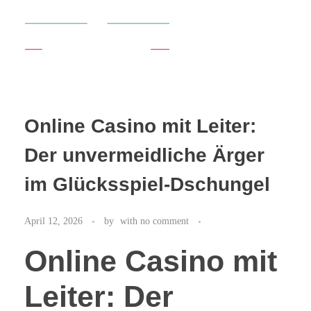
La Nostra Passione
Osteria | Unternehmensberatung
Online Casino mit Leiter:
Der unvermeidliche Ärger
im Glücksspiel-Dschungel
April 12, 2026
by
with
no comment
Online Casino mit
Leiter: Der