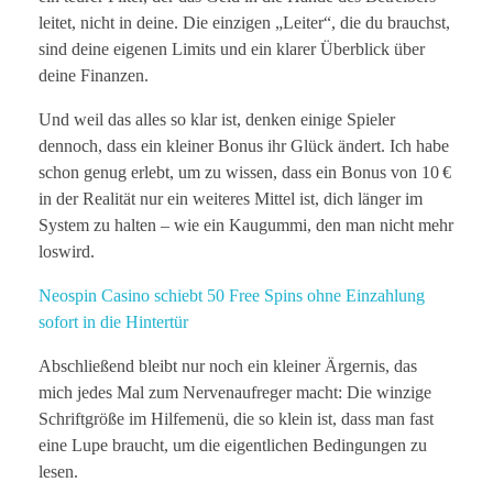
leitet, nicht in deine. Die einzigen „Leiter“, die du brauchst,
sind deine eigenen Limits und ein klarer Überblick über
deine Finanzen.
Und weil das alles so klar ist, denken einige Spieler
dennoch, dass ein kleiner Bonus ihr Glück ändert. Ich habe
schon genug erlebt, um zu wissen, dass ein Bonus von 10 €
in der Realität nur ein weiteres Mittel ist, dich länger im
System zu halten – wie ein Kaugummi, den man nicht mehr
loswird.
Neospin Casino schiebt 50 Free Spins ohne Einzahlung
sofort in die Hintertür
Abschließend bleibt nur noch ein kleiner Ärgernis, das
mich jedes Mal zum Nervenaufreger macht: Die winzige
Schriftgröße im Hilfemenü, die so klein ist, dass man fast
eine Lupe braucht, um die eigentlichen Bedingungen zu
lesen.