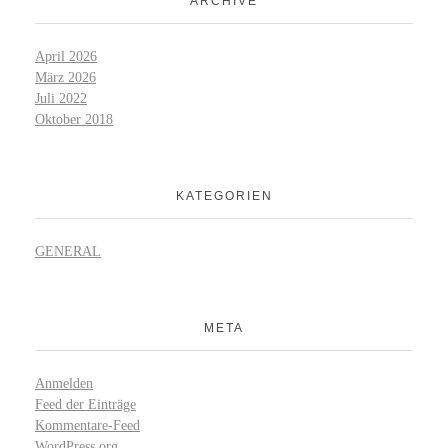
ARCHIVE
April 2026
März 2026
Juli 2022
Oktober 2018
KATEGORIEN
GENERAL
META
Anmelden
Feed der Einträge
Kommentare-Feed
WordPress.org