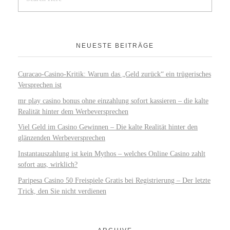
NEUESTE BEITRÄGE
Curacao‑Casino‑Kritik: Warum das „Geld zurück“ ein trügerisches
Versprechen ist
mr play casino bonus ohne einzahlung sofort kassieren – die kalte
Realität hinter dem Werbeversprechen
Viel Geld im Casino Gewinnen – Die kalte Realität hinter den
glänzenden Werbeversprechen
Instantauszahlung ist kein Mythos – welches Online Casino zahlt
sofort aus, wirklich?
Paripesa Casino 50 Freispiele Gratis bei Registrierung – Der letzte
Trick, den Sie nicht verdienen