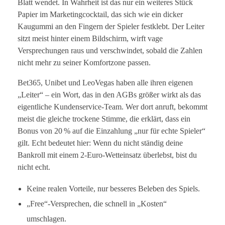
Blatt wendet. In Wahrheit ist das nur ein weiteres Stück
Papier im Marketingcocktail, das sich wie ein dicker
Kaugummi an den Fingern der Spieler festklebt. Der Leiter
sitzt meist hinter einem Bildschirm, wirft vage
Versprechungen raus und verschwindet, sobald die Zahlen
nicht mehr zu seiner Komfortzone passen.
Bet365, Unibet und LeoVegas haben alle ihren eigenen
„Leiter“ – ein Wort, das in den AGBs größer wirkt als das
eigentliche Kundenservice-Team. Wer dort anruft, bekommt
meist die gleiche trockene Stimme, die erklärt, dass ein
Bonus von 20 % auf die Einzahlung „nur für echte Spieler“
gilt. Echt bedeutet hier: Wenn du nicht ständig deine
Bankroll mit einem 2‑Euro‑Wetteinsatz überlebst, bist du
nicht echt.
Keine realen Vorteile, nur besseres Beleben des Spiels.
„Free“‑Versprechen, die schnell in „Kosten“
umschlagen.