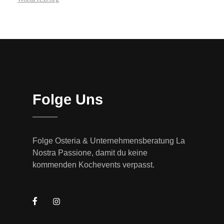
Folge Uns
Folge Osteria & Unternehmensberatung La
Nostra Passione, damit du keine
kommenden Kochevents verpasst.