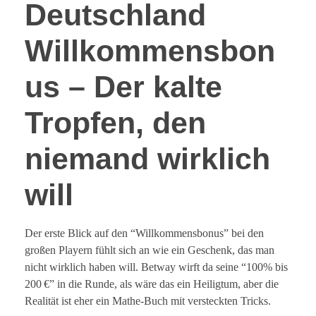
Deutschland
Willkommensbon
us – Der kalte
Tropfen, den
niemand wirklich
will
Der erste Blick auf den “Willkommensbonus” bei den
großen Playern fühlt sich an wie ein Geschenk, das man
nicht wirklich haben will. Betway wirft da seine “100% bis
200 €” in die Runde, als wäre das ein Heiligtum, aber die
Realität ist eher ein Mathe-Buch mit versteckten Tricks.