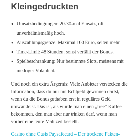
Kleingedruckten
Umsatzbedingungen: 20‑30‑mal Einsatz, oft
unverhältnismäßig hoch.
Auszahlungsgrenze: Maximal 100 Euro, selten mehr.
Time‑Limit: 48 Stunden, sonst verfällt der Bonus.
Spielbeschränkung: Nur bestimmte Slots, meistens mit
niedriger Volatilität.
Und noch ein extra Ärgernis: Viele Anbieter verstecken die
Information, dass du nur mit Echtgeld gewinnen darfst,
wenn du die Bonusguthaben erst in reguläres Geld
umwandelst. Das ist, als würde man einen „free“ Kaffee
bekommen, den man aber nur trinken darf, wenn man
vorher eine teure Mahlzeit bestellt.
Casino ohne Oasis Paysafecard – Der trockene Fakten-