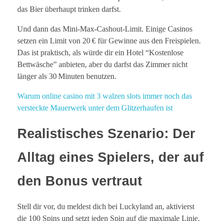
das Bier überhaupt trinken darfst.
Und dann das Mini‑Max‑Cashout-Limit. Einige Casinos
setzen ein Limit von 20 € für Gewinne aus den Freispielen.
Das ist praktisch, als würde dir ein Hotel “Kostenlose
Bettwäsche” anbieten, aber du darfst das Zimmer nicht
länger als 30 Minuten benutzen.
Warum online casino mit 3 walzen slots immer noch das
versteckte Mauerwerk unter dem Glitzerhaufen ist
Realistisches Szenario: Der
Alltag eines Spielers, der auf
den Bonus vertraut
Stell dir vor, du meldest dich bei Luckyland an, aktivierst
die 100 Spins und setzt jeden Spin auf die maximale Linie.