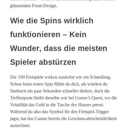
glänzenden Front‑Design.
Wie die Spins wirklich
funktionieren – Kein
Wunder, dass die meisten
Spieler abstürzen
Die 100 Freispiele wirken zunächst wie ein Schnellzug.
Schon beim ersten Spin fühlst du dich, als würdest du
Starburst ein paar Sekunden schneller drehen, doch die
Trefferquote bleibt dieselbe wie bei Gonzo’s Quest, wo die
Volatilität das Geld in die Tasche des Hauses presst.
Während du also das Symbol für den Freispiel‑Trigger
jagst, hat das Casino bereits die Gewinnwahrscheinlichkeit
ausrechnet.