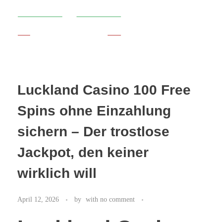
La Nostra Passione
Osteria | Unternehmensberatung
Luckland Casino 100 Free
Spins ohne Einzahlung
sichern – Der trostlose
Jackpot, den keiner
wirklich will
April 12, 2026
by
with
no comment