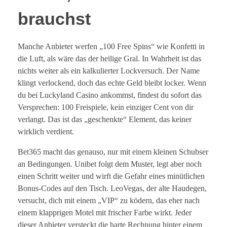
brauchst
Manche Anbieter werfen „100 Free Spins“ wie Konfetti in
die Luft, als wäre das der heilige Gral. In Wahrheit ist das
nichts weiter als ein kalkulierter Lockversuch. Der Name
klingt verlockend, doch das echte Geld bleibt locker. Wenn
du bei Luckyland Casino ankommst, findest du sofort das
Versprechen: 100 Freispiele, kein einziger Cent von dir
verlangt. Das ist das „geschenkte“ Element, das keiner
wirklich verdient.
Bet365 macht das genauso, nur mit einem kleinen Schubser
an Bedingungen. Unibet folgt dem Muster, legt aber noch
einen Schritt weiter und wirft die Gefahr eines minütlichen
Bonus-Codes auf den Tisch. LeoVegas, der alte Haudegen,
versucht, dich mit einem „VIP“ zu ködern, das eher nach
einem klapprigen Motel mit frischer Farbe wirkt. Jeder
dieser Anbieter versteckt die harte Rechnung hinter einem