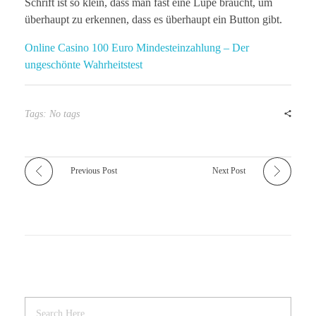
Schrift ist so klein, dass man fast eine Lupe braucht, um
überhaupt zu erkennen, dass es überhaupt ein Button gibt.
Online Casino 100 Euro Mindesteinzahlung – Der
ungeschönte Wahrheitstest
Tags: No tags
Previous Post
Next Post