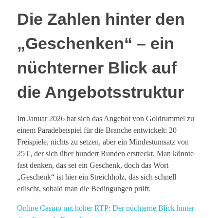
Die Zahlen hinter den
„Geschenken“ – ein
nüchterner Blick auf
die Angebotsstruktur
Im Januar 2026 hat sich das Angebot von Goldrummel zu
einem Paradebeispiel für die Branche entwickelt: 20
Freispiele, nichts zu setzen, aber ein Mindestumsatz von
25 €, der sich über hundert Runden erstreckt. Man könnte
fast denken, das sei ein Geschenk, doch das Wort
„Geschenk“ ist hier ein Streichholz, das sich schnell
erlischt, sobald man die Bedingungen prüft.
Online Casino mit hoher RTP: Der nüchterne Blick hinter