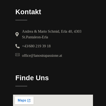
Kontakt
Andrea & Mario Schmid, Erla 40, 4303
St.Pantaleon-Erla
+43/680 219 39 18
office@lanostrapassione.at
Finde Uns