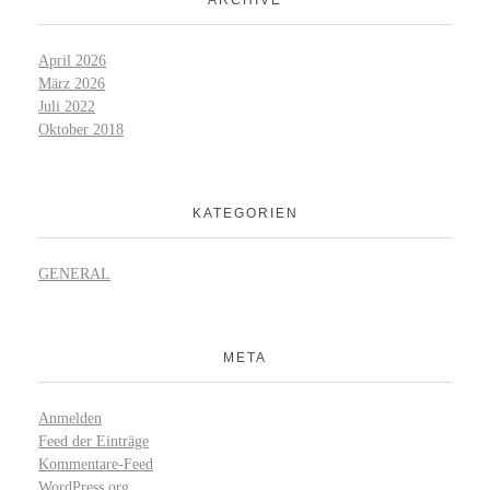
April 2026
März 2026
Juli 2022
Oktober 2018
KATEGORIEN
GENERAL
META
Anmelden
Feed der Einträge
Kommentare-Feed
WordPress.org