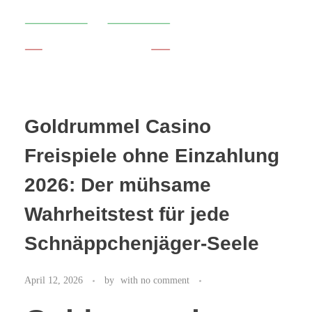
La Nostra Passione
Osteria | Unternehmensberatung
Goldrummel Casino
Freispiele ohne Einzahlung
2026: Der mühsame
Wahrheitstest für jede
Schnäppchenjäger‑Seele
April 12, 2026
by
with
no comment