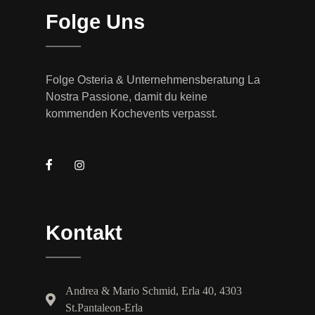
Folge Uns
Folge Osteria & Unternehmensberatung La
Nostra Passione, damit du keine
kommenden Kochevents verpasst.
Kontakt
Andrea & Mario Schmid, Erla 40, 4303
St.Pantaleon-Erla