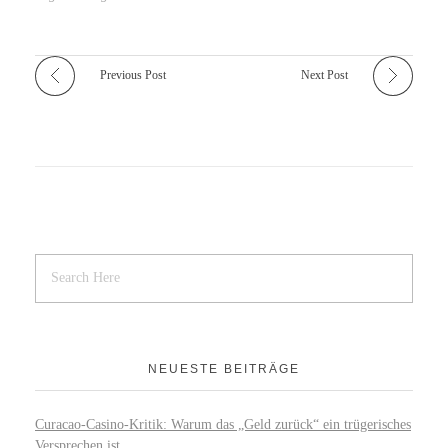
Previous Post
Next Post
NEUESTE BEITRÄGE
Curacao‑Casino‑Kritik: Warum das „Geld zurück“ ein trügerisches
Versprechen ist