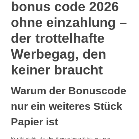
bonus code 2026
ohne einzahlung –
der trottelhafte
Werbegag, den
keiner braucht
Warum der Bonuscode
nur ein weiteres Stück
Papier ist
Es gibt nichts, das den überzogenen Egoismus von