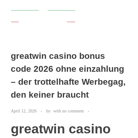
La Nostra Passione
Osteria | Unternehmensberatung
greatwin casino bonus
code 2026 ohne einzahlung
– der trottelhafte Werbegag,
den keiner braucht
April 12, 2026
by
with
no comment
greatwin casino