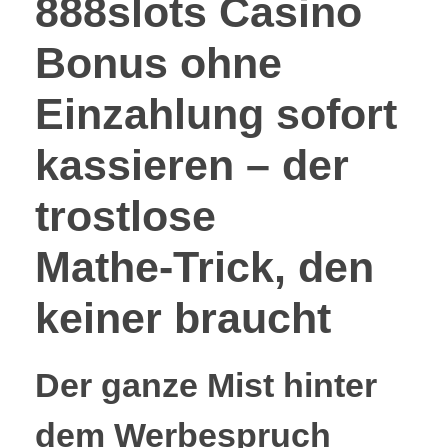
888slots Casino
Bonus ohne
Einzahlung sofort
kassieren – der
trostlose
Mathe‑Trick, den
keiner braucht
Der ganze Mist hinter
dem Werbespruch