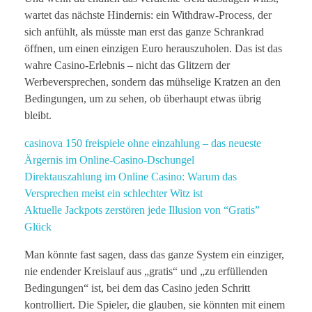
wartet das nächste Hindernis: ein Withdraw‑Process, der
sich anfühlt, als müsste man erst das ganze Schrankrad
öffnen, um einen einzigen Euro herauszuholen. Das ist das
wahre Casino‑Erlebnis – nicht das Glitzern der
Werbeversprechen, sondern das mühselige Kratzen an den
Bedingungen, um zu sehen, ob überhaupt etwas übrig
bleibt.
casinova 150 freispiele ohne einzahlung – das neueste
Ärgernis im Online‑Casino‑Dschungel
Direktauszahlung im Online Casino: Warum das
Versprechen meist ein schlechter Witz ist
Aktuelle Jackpots zerstören jede Illusion von “Gratis”
Glück
Man könnte fast sagen, dass das ganze System ein einziger,
nie endender Kreislauf aus „gratis“ und „zu erfüllenden
Bedingungen“ ist, bei dem das Casino jeden Schritt
kontrolliert. Die Spieler, die glauben, sie könnten mit einem