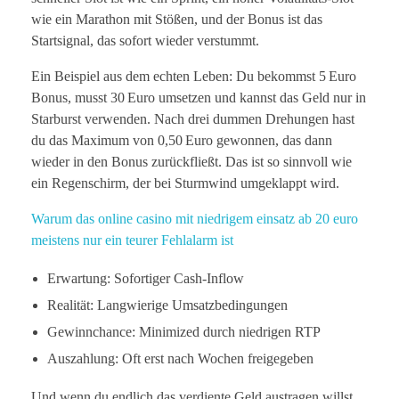
wie ein Marathon mit Stößen, und der Bonus ist das
Startsignal, das sofort wieder verstummt.
Ein Beispiel aus dem echten Leben: Du bekommst 5 Euro
Bonus, musst 30 Euro umsetzen und kannst das Geld nur in
Starburst verwenden. Nach drei dummen Drehungen hast
du das Maximum von 0,50 Euro gewonnen, das dann
wieder in den Bonus zurückfließt. Das ist so sinnvoll wie
ein Regenschirm, der bei Sturmwind umgeklappt wird.
Warum das online casino mit niedrigem einsatz ab 20 euro
meistens nur ein teurer Fehlalarm ist
Erwartung: Sofortiger Cash‑Inflow
Realität: Langwierige Umsatzbedingungen
Gewinnchance: Minimized durch niedrigen RTP
Auszahlung: Oft erst nach Wochen freigegeben
Und wenn du endlich das verdiente Geld austragen willst,