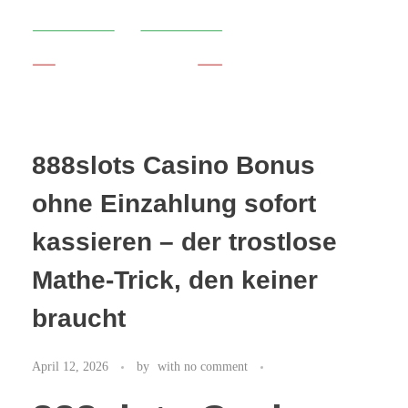
La Nostra Passione
Osteria | Unternehmensberatung
888slots Casino Bonus
ohne Einzahlung sofort
kassieren – der trostlose
Mathe‑Trick, den keiner
braucht
April 12, 2026
by
with
no comment