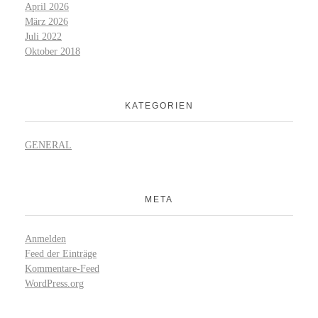
April 2026
März 2026
Juli 2022
Oktober 2018
KATEGORIEN
GENERAL
META
Anmelden
Feed der Einträge
Kommentare-Feed
WordPress.org