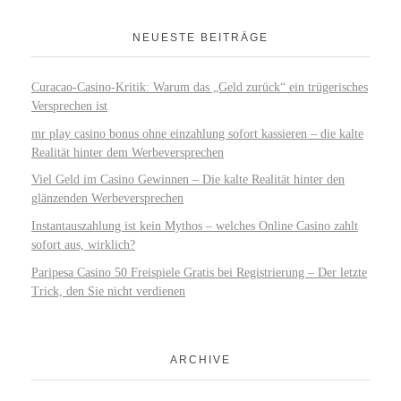
NEUESTE BEITRÄGE
Curacao‑Casino‑Kritik: Warum das „Geld zurück“ ein trügerisches
Versprechen ist
mr play casino bonus ohne einzahlung sofort kassieren – die kalte
Realität hinter dem Werbeversprechen
Viel Geld im Casino Gewinnen – Die kalte Realität hinter den
glänzenden Werbeversprechen
Instantauszahlung ist kein Mythos – welches Online Casino zahlt
sofort aus, wirklich?
Paripesa Casino 50 Freispiele Gratis bei Registrierung – Der letzte
Trick, den Sie nicht verdienen
ARCHIVE