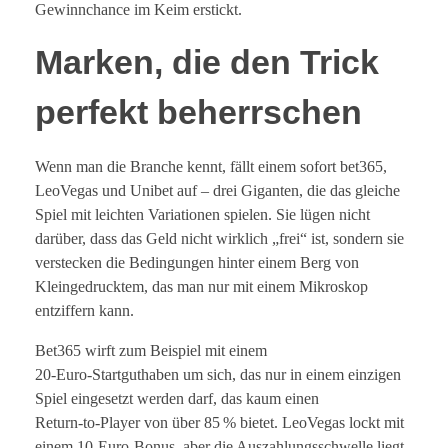
Gewinnchance im Keim erstickt.
Marken, die den Trick
perfekt beherrschen
Wenn man die Branche kennt, fällt einem sofort bet365,
LeoVegas und Unibet auf – drei Giganten, die das gleiche
Spiel mit leichten Variationen spielen. Sie lügen nicht
darüber, dass das Geld nicht wirklich „frei“ ist, sondern sie
verstecken die Bedingungen hinter einem Berg von
Kleingedrucktem, das man nur mit einem Mikroskop
entziffern kann.
Bet365 wirft zum Beispiel mit einem
20‑Euro‑Startguthaben um sich, das nur in einem einzigen
Spiel eingesetzt werden darf, das kaum einen
Return‑to‑Player von über 85 % bietet. LeoVegas lockt mit
einem 10‑Euro‑Bonus, aber die Auszahlungsschwelle liegt