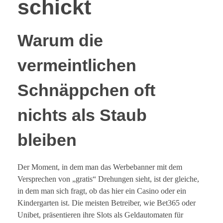
schickt
Warum die
vermeintlichen
Schnäppchen oft
nichts als Staub
bleiben
Der Moment, in dem man das Werbebanner mit dem
Versprechen von „gratis“ Drehungen sieht, ist der gleiche,
in dem man sich fragt, ob das hier ein Casino oder ein
Kindergarten ist. Die meisten Betreiber, wie Bet365 oder
Unibet, präsentieren ihre Slots als Geldautomaten für