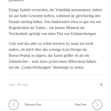
Einige Spieler versuchen, die Volatilität auszunutzen, indem
sie auf hohe Gewinne hoffen, während sie gleichzeitig den
Einsatz niedrig halten. Das funktioniert etwa so gut wie ein
Regenschirm im Taifun – ein kurzer Moment der
Trockenheit, gefolgt von einer Flut von Enttäuschungen.
Und weil das alles so schön trocken ist, kann ich nicht
anders, als mich über das winzige Icon‑Design im
Bonus‑Popup zu ärgern, das kaum größer ist als ein
Zahnstocher – man muss ja fast einen Mikroskop haben,
um die „Gratis‑Drehungen“ überhaupt zu sehen.
Tags: No tags
Previous Post
Next Post