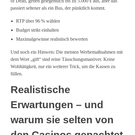
of Dead, geben gelegentlich bis zu 5.000 x aus, aber das
passiert seltener als ein Bus, der pünktlich kommt.
RTP über 96 % wählen
Budget strikt einhalten
Maximalgewinne realistisch bewerten
Und noch ein Hinweis: Die meisten Werbemaßnahmen mit
dem Wort „gift“ sind reine Täuschungsmanöver. Keine
Wohltätigkeit, nur ein weiterer Trick, um die Kassen zu
füllen.
Realistische
Erwartungen – und
warum sie selten von
den Casinos gepachtet