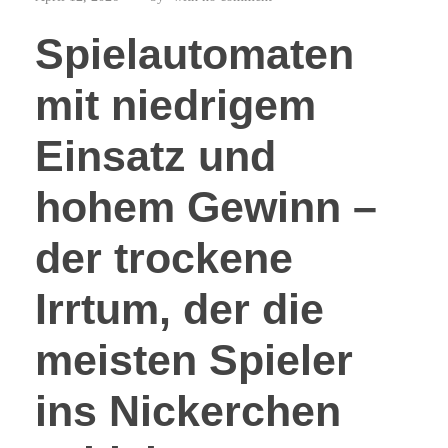
Spielautomaten
mit niedrigem
Einsatz und
hohem Gewinn –
der trockene
Irrtum, der die
meisten Spieler
ins Nickerchen