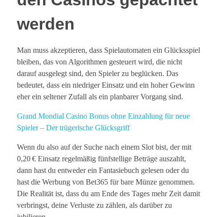
werden
Man muss akzeptieren, dass Spielautomaten ein Glücksspiel
bleiben, das von Algorithmen gesteuert wird, die nicht
darauf ausgelegt sind, den Spieler zu beglücken. Das
bedeutet, dass ein niedriger Einsatz und ein hoher Gewinn
eher ein seltener Zufall als ein planbarer Vorgang sind.
Grand Mondial Casino Bonus ohne Einzahlung für neue
Spieler – Der trügerische Glücksgriff
Wenn du also auf der Suche nach einem Slot bist, der mit
0,20 € Einsatz regelmäßig fünfstellige Beträge auszahlt,
dann hast du entweder ein Fantasiebuch gelesen oder du
hast die Werbung von Bet365 für bare Münze genommen.
Die Realität ist, dass du am Ende des Tages mehr Zeit damit
verbringst, deine Verluste zu zählen, als darüber zu
jubilieren.