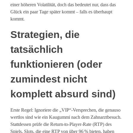
einer höheren Volatilität, doch das bedeutet nur, dass das
Glück ein paar Tage später kommt – falls es überhaupt
kommt.
Strategien, die
tatsächlich
funktionieren (oder
zumindest nicht
komplett absurd sind)
Erste Regel: Ignoriere die „VIP“‑Versprechen, die genauso
wertlos sind wie ein Kaugummi nach dem Zahnarztbesuch.
Stattdessen prüfe die Return‑to‑Player‑Rate (RTP) des
Spiels. Slots, die eine RTP von über 96 % bieten, haben