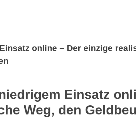
insatz online – Der einzige reali
en
niedrigem Einsatz onl
ische Weg, den Geldbeu