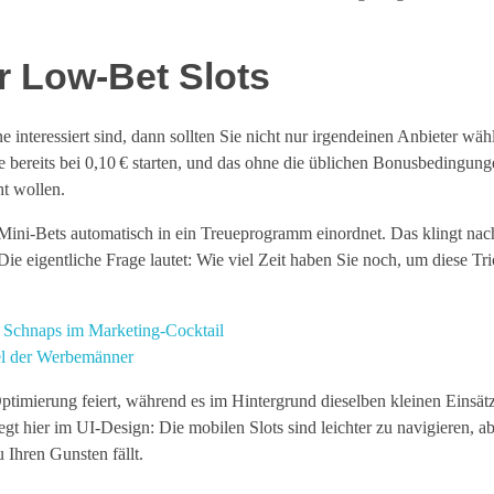
r Low‑Bet Slots
 interessiert sind, dann sollten Sie nicht nur irgendeinen Anbieter wä
ie bereits bei 0,10 € starten, und das ohne die üblichen Bonusbedingung
t wollen.
 Mini‑Bets automatisch in ein Treueprogramm einordnet. Das klingt nac
 Die eigentliche Frage lautet: Wie viel Zeit haben Sie noch, um diese Tr
e Schnaps im Marketing‑Cocktail
el der Werbemänner
timierung feiert, während es im Hintergrund dieselben kleinen Einsätze
egt hier im UI‑Design: Die mobilen Slots sind leichter zu navigieren, ab
u Ihren Gunsten fällt.