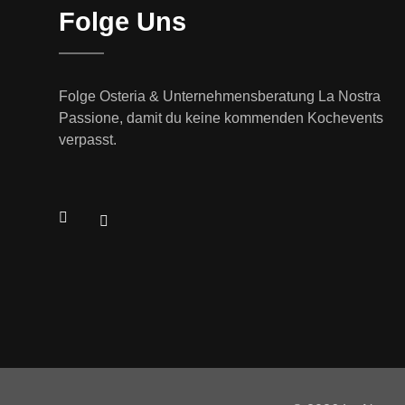
Folge Uns
Folge Osteria & Unternehmensberatung La Nostra
Passione, damit du keine kommenden Kochevents
verpasst.