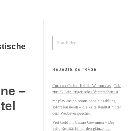
stische
NEUESTE BEITRÄGE
Curacao‑Casino‑Kritik: Warum das „Geld
ine –
zurück“ ein trügerisches Versprechen ist
mr play casino bonus ohne einzahlung
tel
sofort kassieren – die kalte Realität hinter
dem Werbeversprechen
Viel Geld im Casino Gewinnen – Die
kalte Realität hinter den glänzenden