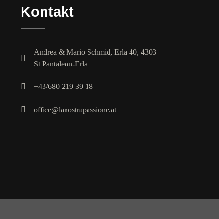
Kontakt
Andrea & Mario Schmid, Erla 40, 4303
St.Pantaleon-Erla
+43/680 219 39 18
office@lanostrapassione.at