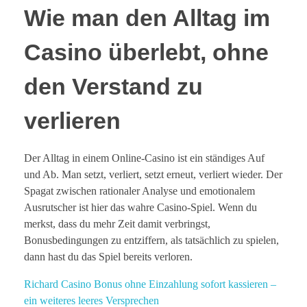
Wie man den Alltag im
Casino überlebt, ohne
den Verstand zu
verlieren
Der Alltag in einem Online‑Casino ist ein ständiges Auf
und Ab. Man setzt, verliert, setzt erneut, verliert wieder. Der
Spagat zwischen rationaler Analyse und emotionalem
Ausrutscher ist hier das wahre Casino‑Spiel. Wenn du
merkst, dass du mehr Zeit damit verbringst,
Bonusbedingungen zu entziffern, als tatsächlich zu spielen,
dann hast du das Spiel bereits verloren.
Richard Casino Bonus ohne Einzahlung sofort kassieren –
ein weiteres leeres Versprechen