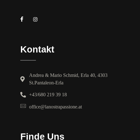
Kontakt
Andrea & Mario Schmid, Erla 40, 4303
St.Pantaleon-Erla
+43/680 219 39 18
office@lanostrapassione.at
Finde Uns