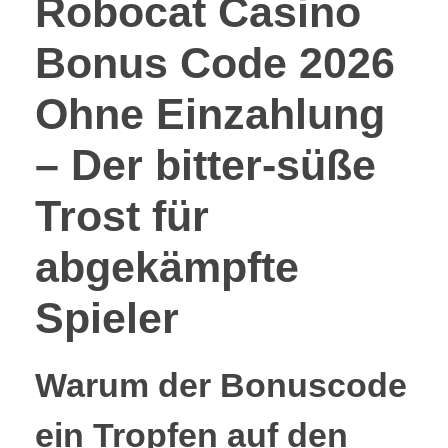
Robocat Casino
Bonus Code 2026
Ohne Einzahlung
– Der bitter-süße
Trost für
abgekämpfte
Spieler
Warum der Bonuscode
ein Tropfen auf den