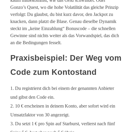
kaum mitbekommst, wie das Geld schwindet. Oder
Gonzo’s Quest, wo die hohe Volatilität das gleiche Prinzip
verfolgt: Du glaubst, du bist kurz davor, den Jackpot zu
knacken, dann platzt die Blase. Genau dieselbe Dynamik
steckt im „keine Einzahlung“ Bonuscode – die schnellen
Gewinne sind nichts weiter als das Vorwandspiel, das dich
an die Bedingungen fesselt.
Praxisbeispiel: Der Weg vom
Code zum Kontostand
Du registrierst dich bei einem der genannten Anbieter
und gibst den Code ein.
10 € erscheinen in deinem Konto, aber sofort wird ein
Umsatzfaktor von 30 angezeigt.
Du setzt 1 € pro Spin auf Starburst, verlierst nach fünf