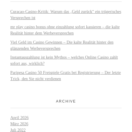
Curacao‑Casino‑Kritik: Warum das „Geld zurück“ ein trügerisches
Versprechen ist
mr play casino bonus ohne einzahlung sofort kassieren – die kalte
Realität hinter dem Werbeversprechen
Viel Geld im Casino Gewinnen – Die kalte Realität hinter den
glänzenden Werbeversprechen
Instantauszahlung ist kein Mythos – welches Online Casino zahlt
sofort aus, wirklich?
Paripesa Casino 50 Freispiele Gratis bei Registrierung – Der letzte
Trick, den Sie nicht verdienen
ARCHIVE
April 2026
März 2026
Juli 2022