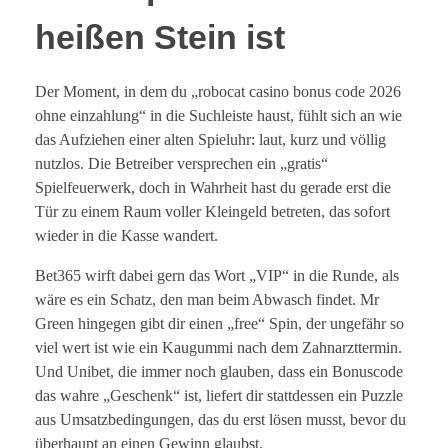
heißen Stein ist
Der Moment, in dem du „robocat casino bonus code 2026
ohne einzahlung“ in die Suchleiste haust, fühlt sich an wie
das Aufziehen einer alten Spieluhr: laut, kurz und völlig
nutzlos. Die Betreiber versprechen ein „gratis“
Spielfeuerwerk, doch in Wahrheit hast du gerade erst die
Tür zu einem Raum voller Kleingeld betreten, das sofort
wieder in die Kasse wandert.
Bet365 wirft dabei gern das Wort „VIP“ in die Runde, als
wäre es ein Schatz, den man beim Abwasch findet. Mr
Green hingegen gibt dir einen „free“ Spin, der ungefähr so
viel wert ist wie ein Kaugummi nach dem Zahnarzttermin.
Und Unibet, die immer noch glauben, dass ein Bonuscode
das wahre „Geschenk“ ist, liefert dir stattdessen ein Puzzle
aus Umsatzbedingungen, das du erst lösen musst, bevor du
überhaupt an einen Gewinn glaubst.