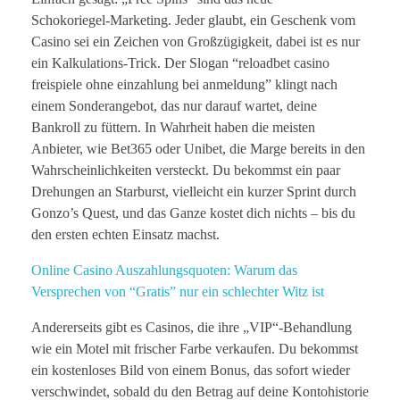
Schokoriegel‑Marketing. Jeder glaubt, ein Geschenk vom
Casino sei ein Zeichen von Großzügigkeit, dabei ist es nur
ein Kalkulations‑Trick. Der Slogan “reloadbet casino
freispiele ohne einzahlung bei anmeldung” klingt nach
einem Sonderangebot, das nur darauf wartet, deine
Bankroll zu füttern. In Wahrheit haben die meisten
Anbieter, wie Bet365 oder Unibet, die Marge bereits in den
Wahrscheinlichkeiten versteckt. Du bekommst ein paar
Drehungen an Starburst, vielleicht ein kurzer Sprint durch
Gonzo’s Quest, und das Ganze kostet dich nichts – bis du
den ersten echten Einsatz machst.
Online Casino Auszahlungsquoten: Warum das
Versprechen von “Gratis” nur ein schlechter Witz ist
Andererseits gibt es Casinos, die ihre „VIP“-Behandlung
wie ein Motel mit frischer Farbe verkaufen. Du bekommst
ein kostenloses Bild von einem Bonus, das sofort wieder
verschwindet, sobald du den Betrag auf deine Konto­historie