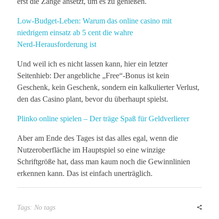
erst die Zange ansetzt, um es zu genießen.
Low‑Budget-Leben: Warum das online casino mit
niedrigem einsatz ab 5 cent die wahre
Nerd‑Herausforderung ist
Und weil ich es nicht lassen kann, hier ein letzter
Seitenhieb: Der angebliche „Free“-Bonus ist kein
Geschenk, kein Geschenk, sondern ein kalkulierter Verlust,
den das Casino plant, bevor du überhaupt spielst.
Plinko online spielen – Der träge Spaß für Geldverlierer
Aber am Ende des Tages ist das alles egal, wenn die
Nutzeroberfläche im Hauptspiel so eine winzige
Schriftgröße hat, dass man kaum noch die Gewinnlinien
erkennen kann. Das ist einfach unerträglich.
Tags: No tags