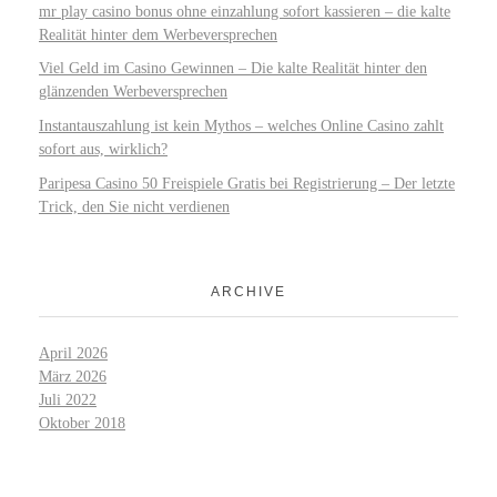
mr play casino bonus ohne einzahlung sofort kassieren – die kalte
Realität hinter dem Werbeversprechen
Viel Geld im Casino Gewinnen – Die kalte Realität hinter den
glänzenden Werbeversprechen
Instantauszahlung ist kein Mythos – welches Online Casino zahlt
sofort aus, wirklich?
Paripesa Casino 50 Freispiele Gratis bei Registrierung – Der letzte
Trick, den Sie nicht verdienen
ARCHIVE
April 2026
März 2026
Juli 2022
Oktober 2018