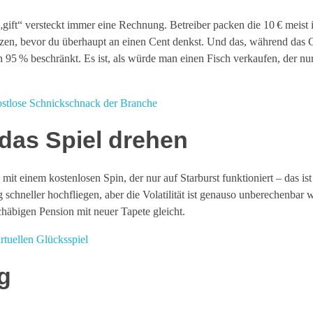
ift“ versteckt immer eine Rechnung. Betreiber packen die 10 € meist 
zen, bevor du überhaupt an einen Cent denkst. Und das, während das 
 95 % beschränkt. Es ist, als würde man einen Fisch verkaufen, der n
ostlose Schnickschnack der Branche
 das Spiel drehen
t einem kostenlosen Spin, der nur auf Starburst funktioniert – das ist 
chneller hochfliegen, aber die Volatilität ist genauso unberechenbar 
chäbigen Pension mit neuer Tapete gleicht.
tuellen Glücksspiel
ag