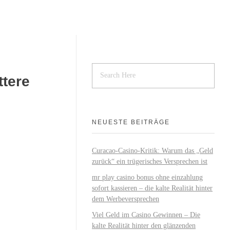
ttere
NEUESTE BEITRÄGE
Curacao‑Casino‑Kritik: Warum das „Geld
zurück“ ein trügerisches Versprechen ist
mr play casino bonus ohne einzahlung
sofort kassieren – die kalte Realität hinter
dem Werbeversprechen
Viel Geld im Casino Gewinnen – Die
kalte Realität hinter den glänzenden