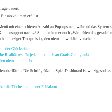
 Tage dauert.
 Einsatzvolumen erfüllst.
s Menü mit einer schieren Anzahl an Pop‑ups neu, während das System s
 Kundensupport nach 48 Stunden immer noch „Wir prüfen das gerade“ me
in halbherziger Trostpreis ist, den niemand wirklich verschenkt.
e der Glücksritter
 Realitätstest für jeden, der noch an Gratis-Geld glaubt
den niemand braucht
dienoberfläche: Die Schriftgröße im Spiel‑Dashboard ist winzig, sodas
er die Tische – ein neuer Fehlalarm