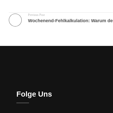
Previous Post
Folge Uns