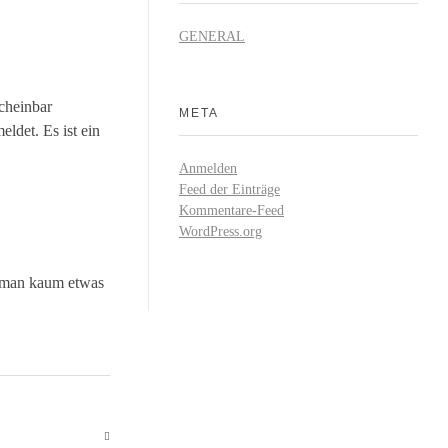
GENERAL
cheinbar
META
ldet. Es ist ein
Anmelden
Feed der Einträge
Kommentare-Feed
WordPress.org
s man kaum etwas