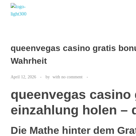
La Nostra Passione
Osteria | Unternehmensberatung
queenvegas casino gratis bonu
Wahrheit
April 12, 2026
by
with
no comment
queenvegas casino 
einzahlung holen – d
Die Mathe hinter dem Gra