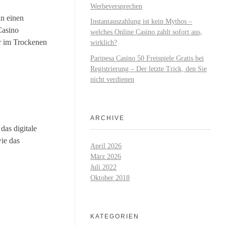
Werbeversprechen
in einen
Instantauszahlung ist kein Mythos –
Casino
welches Online Casino zahlt sofort aus,
ur im Trockenen
wirklich?
Paripesa Casino 50 Freispiele Gratis bei
Registrierung – Der letzte Trick, den Sie
nicht verdienen
ARCHIVE
das digitale
wie das
April 2026
März 2026
Juli 2022
Oktober 2018
KATEGORIEN