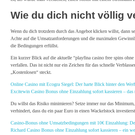
Wie du dich nicht völlig v
Wenn du dich trotzdem durch das Angebot klicken willst, dann se
Achte auf die Umsatzanforderungen und die maximalen Gewinnlim
die Bedingungen erfüllst.
Ein kurzer Blick auf die aktuelle “playfina casino free spins ohne
verfallen. Das ist nicht nur ein Zeichen für das schnelle Verbla
„Kostenlosen“ steckt.
Online Casino mit Ecogra Siegel: Der harte Blick hinter den We
Excitewin Casino Bonus ohne Einzahlung sofort kassieren – das
Du willst das Risiko minimieren? Setze immer nur das Minimum, da
verhindert, dass du ein paar Euro in einen Wackelstock investiers
Casino-Bonus ohne Umsatzbedingungen mit 10€ Einzahlung: Der 
Richard Casino Bonus ohne Einzahlung sofort kassieren – ein wei