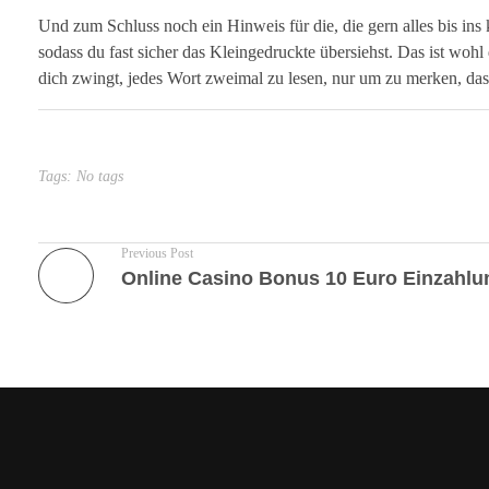
Und zum Schluss noch ein Hinweis für die, die gern alles bis ins 
sodass du fast sicher das Kleingedruckte übersiehst. Das ist wohl 
dich zwingt, jedes Wort zweimal zu lesen, nur um zu merken, das
Tags: No tags
Previous Post