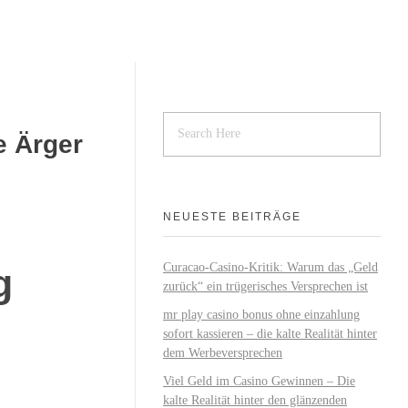
e Ärger
NEUESTE BEITRÄGE
Curacao‑Casino‑Kritik: Warum das „Geld
g
zurück“ ein trügerisches Versprechen ist
mr play casino bonus ohne einzahlung
sofort kassieren – die kalte Realität hinter
dem Werbeversprechen
Viel Geld im Casino Gewinnen – Die
kalte Realität hinter den glänzenden