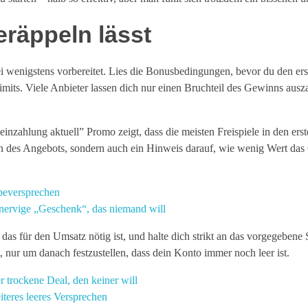
eräppeln lässt
i wenigstens vorbereitet. Lies die Bonusbedingungen, bevor du den ers
its. Viele Anbieter lassen dich nur einen Bruchteil des Gewinns ausz
 einzahlung aktuell” Promo zeigt, dass die meisten Freispiele in den er
ssen des Angebots, sondern auch ein Hinweis darauf, wie wenig Wert das
rbeversprechen
 nervige „Geschenk“, das niemand will
s für den Umsatz nötig ist, und halte dich strikt an das vorgegebene 
t, nur um danach festzustellen, dass dein Konto immer noch leer ist.
trockene Deal, den keiner will
teres leeres Versprechen