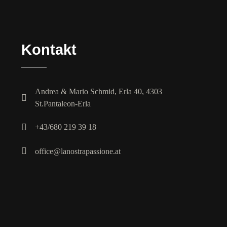
Kontakt
Andrea & Mario Schmid, Erla 40, 4303
St.Pantaleon-Erla
+43/680 219 39 18
office@lanostrapassione.at