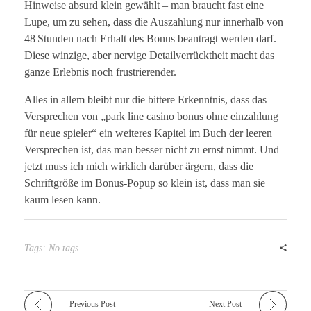
Hinweise absurd klein gewählt – man braucht fast eine
Lupe, um zu sehen, dass die Auszahlung nur innerhalb von
48 Stunden nach Erhalt des Bonus beantragt werden darf.
Diese winzige, aber nervige Detailverrücktheit macht das
ganze Erlebnis noch frustrierender.
Alles in allem bleibt nur die bittere Erkenntnis, dass das
Versprechen von „park line casino bonus ohne einzahlung
für neue spieler“ ein weiteres Kapitel im Buch der leeren
Versprechen ist, das man besser nicht zu ernst nimmt. Und
jetzt muss ich mich wirklich darüber ärgern, dass die
Schriftgröße im Bonus‑Popup so klein ist, dass man sie
kaum lesen kann.
Tags: No tags
Previous Post
Next Post