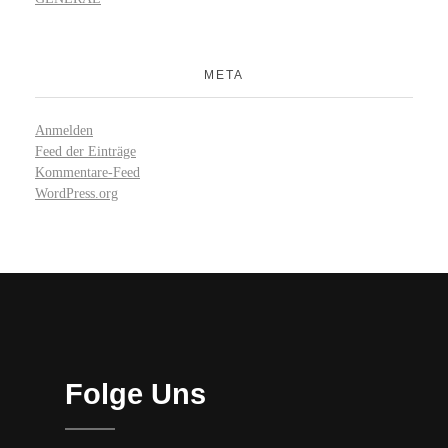
META
Anmelden
Feed der Einträge
Kommentare-Feed
WordPress.org
Folge Uns