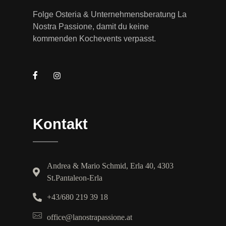
Folge Osteria & Unternehmensberatung La
Nostra Passione, damit du keine
kommenden Kochevents verpasst.
Kontakt
Andrea & Mario Schmid, Erla 40, 4303
St.Pantaleon-Erla
+43/680 219 39 18
office@lanostrapassione.at