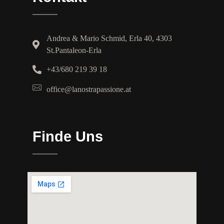
Andrea & Mario Schmid, Erla 40, 4303
St.Pantaleon-Erla
+43/680 219 39 18
office@lanostrapassione.at
Finde Uns