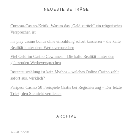
NEUESTE BEITRÄGE
Curacao‑Casino‑Kritik: Warum das „Geld zurück“ ein trügerisches
Versprechen ist
mr play casino bonus ohne einzahlung sofort kassieren – die kalte
Realität hinter dem Werbeversprechen
Viel Geld im Casino Gewinnen – Die kalte Realität hinter den
glänzenden Werbeversprechen
Instantauszahlung ist kein Mythos – welches Online Casino zahlt
sofort aus, wirklich?
Paripesa Casino 50 Freispiele Gratis bei Registrierung – Der letzte
Trick, den Sie nicht verdienen
ARCHIVE
April 2026