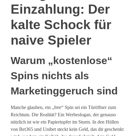
Einzahlung: Der
kalte Schock für
naive Spieler
Warum „kostenlose“
Spins nichts als
Marketinggeruch sind
Manche glauben, ein „free“ Spin sei ein Türöffner zum
Reichtum. Die Realität? Ein Werbeslogan, der genauso
nützlich ist wie ein Papiertupfer im Sturm. In den Hüllen
von Bet365 und Unibet steckt kein Geld, das dir geschenkt