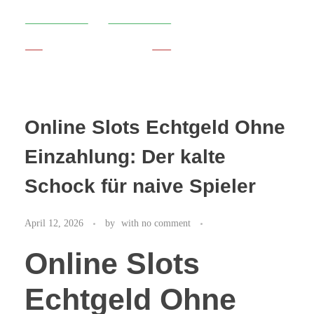
La Nostra Passione
Osteria | Unternehmensberatung
Online Slots Echtgeld Ohne
Einzahlung: Der kalte
Schock für naive Spieler
April 12, 2026
by
with
no comment
Online Slots
Echtgeld Ohne