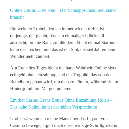
Online Casino Liste Neu – Der Schnappschuss, den keiner
braucht
Ein weiterer Trottel, den ich immer wieder treffe, ist
derjenige, der glaubt, dass ein einmaliger Glücksfall
ausreicht, um die Bank zu plündern. Nicht einmal Starburst
kann das machen, und das ist ein Slot, der seit Jahren kein
Wunder mehr zaubert.
Am Ende des Tages bleibt die harte Wahrheit: Online slots
echtgeld ohne einzahlung sind ein Trugbild, das von den
Betreibern gebaut wird, um dich zu ködern, während sie im
Hintergrund ihre Margen polieren.
Emirbet Casino Gratis Bonus Ohne Einzahlung Holen –
Das kalte Kalkül hinter der süßen Versprechung
Und jetzt, wenn ich meine Maus über das Layout von
Casumo bewege, ärgert mich diese winzige Schriftgröße im