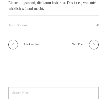
Einstellungsmenü, die kaum lesbar ist. Das ist es, was mich
wirklich wütend macht.
Tags: No tags
Previous Post
Next Post