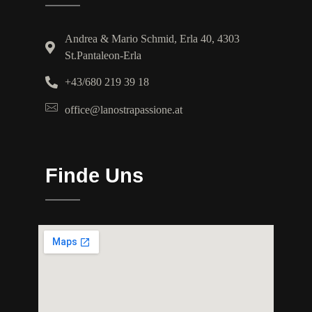
Andrea & Mario Schmid, Erla 40, 4303
St.Pantaleon-Erla
+43/680 219 39 18
office@lanostrapassione.at
Finde Uns