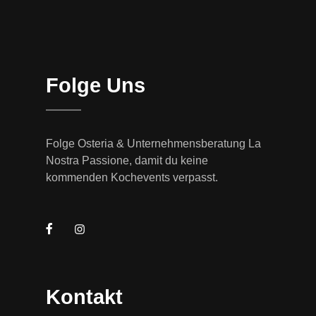
Folge Uns
Folge Osteria & Unternehmensberatung La
Nostra Passione, damit du keine
kommenden Kochevents verpasst.
Kontakt