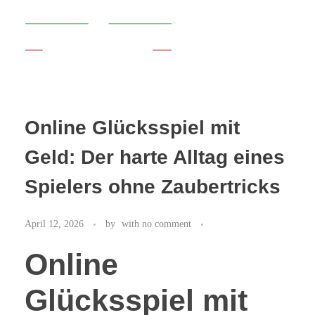
La Nostra Passione
Osteria | Unternehmensberatung
Online Glücksspiel mit
Geld: Der harte Alltag eines
Spielers ohne Zaubertricks
April 12, 2026
by
with
no comment
Online
Glücksspiel mit