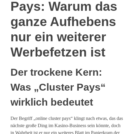
Pays: Warum das
ganze Aufhebens
nur ein weiterer
Werbefetzen ist
Der trockene Kern:
Was „Cluster Pays“
wirklich bedeutet
Der Begriff „online cluster pays“ klingt nach etwas, das das
nächste große Ding im Kasino‑Business sein könnte, doch
in Wahrheit ist er nur ein weiteres Blatt im Papierkram der