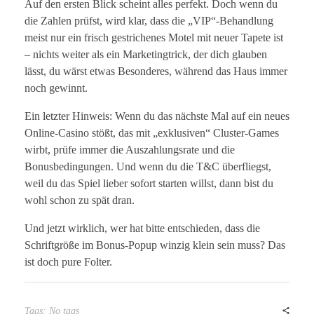
Auf den ersten Blick scheint alles perfekt. Doch wenn du
die Zahlen prüfst, wird klar, dass die „VIP“-Behandlung
meist nur ein frisch gestrichenes Motel mit neuer Tapete ist
– nichts weiter als ein Marketingtrick, der dich glauben
lässt, du wärst etwas Besonderes, während das Haus immer
noch gewinnt.
Ein letzter Hinweis: Wenn du das nächste Mal auf ein neues
Online‑Casino stößt, das mit „exklusiven“ Cluster‑Games
wirbt, prüfe immer die Auszahlungsrate und die
Bonusbedingungen. Und wenn du die T&C überfliegst,
weil du das Spiel lieber sofort starten willst, dann bist du
wohl schon zu spät dran.
Und jetzt wirklich, wer hat bitte entschieden, dass die
Schriftgröße im Bonus‑Popup winzig klein sein muss? Das
ist doch pure Folter.
Tags: No tags