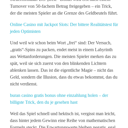
Turnover von 50‑fachem Betrag freigegeben – ein Trick,
der die meisten Spieler an die Grenze des Geldbeutels führt.
Online Casino mit Jackpot Slots: Der bittere Realitätstest für
jeden Optimisten
Und weil wir schon beim Wort „frei“ sind: Der Versuch,
„gratis“‑Spins zu packen, endet meist in einem Labyrinth
aus Wettanforderungen. Die meisten Spieler merken das zu
spät, weil sie sich zuerst von den blinkenden Lichtern
ablenken lassen. Das ist die eigentliche Magie – nicht das
Geld, sondern die Illusion, dass du etwas bekommst, das du
nicht verdienst.
buran casino gratis bonus ohne einzahlung holen – der
billigste Trick, den du je gesehen hast
Weil das Spiel schnell und hektisch ist, vergisst man leicht,
dass hinter jedem Gewinn eine Reihe von mathematischen
Formeln steckt. Die Erwartungswerte bleiben negativ, egal