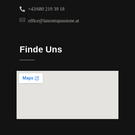
+43/680 219 39 18
office@lanostrapassione.at
Finde Uns