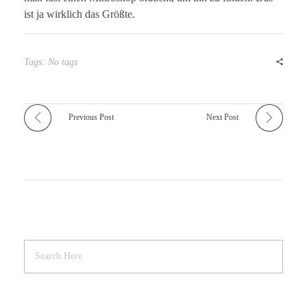
ist ja wirklich das Größte.
Tags: No tags
Previous Post
Next Post