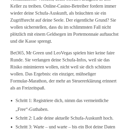
Keller zu treiben. Online‑Casino‑Betreiber fordern immer
wieder deine Schufa‑Auskunft, als bräuchten sie ein
Zugriffsrecht auf deine Seele. Der eigentliche Grund? Sie
wollen sicherstellen, dass du im schlimmsten Fall nicht
plötzlich mit einem Geldsegen im Portemonnaie auftauchst
und die Kasse sprengt.
Bet365, Mr Green und LeoVegas spielen hier keine faire
Runde. Sie verlangen deine Schufa‑Infos, weil sie das
Risiko minimieren wollen, nicht weil sie dich schützen
wollen. Das Ergebnis: ein einziger, mühseliger
Formular‑Marathon, der mehr an Steuererklärung erinnert
als an Freizeitspaß.
Schritt 1: Registriere dich, nimm das vermeintliche
„Free“‑Guthaben.
Schritt 2: Lade deine aktuelle Schufa‑Auskunft hoch.
Schritt 3: Warte – und warte – bis ein Bot deine Daten