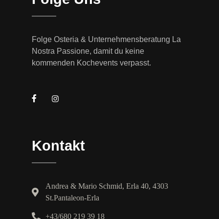
Folge Osteria & Unternehmensberatung La
Nostra Passione, damit du keine
kommenden Kochevents verpasst.
Kontakt
Andrea & Mario Schmid, Erla 40, 4303
St.Pantaleon-Erla
+43/680 219 39 18