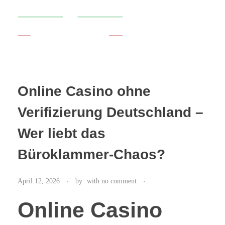
La Nostra Passione
Osteria | Unternehmensberatung
Online Casino ohne
Verifizierung Deutschland –
Wer liebt das
Büroklammer‑Chaos?
April 12, 2026
by
with
no comment
Online Casino