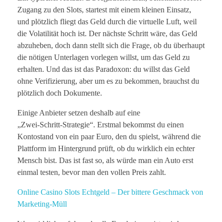
Zugang zu den Slots, startest mit einem kleinen Einsatz,
und plötzlich fliegt das Geld durch die virtuelle Luft, weil
die Volatilität hoch ist. Der nächste Schritt wäre, das Geld
abzuheben, doch dann stellt sich die Frage, ob du überhaupt
die nötigen Unterlagen vorlegen willst, um das Geld zu
erhalten. Und das ist das Paradoxon: du willst das Geld
ohne Verifizierung, aber um es zu bekommen, brauchst du
plötzlich doch Dokumente.
Einige Anbieter setzen deshalb auf eine
„Zwei‑Schritt‑Strategie“. Erstmal bekommst du einen
Kontostand von ein paar Euro, den du spielst, während die
Plattform im Hintergrund prüft, ob du wirklich ein echter
Mensch bist. Das ist fast so, als würde man ein Auto erst
einmal testen, bevor man den vollen Preis zahlt.
Online Casino Slots Echtgeld – Der bittere Geschmack von
Marketing‑Müll