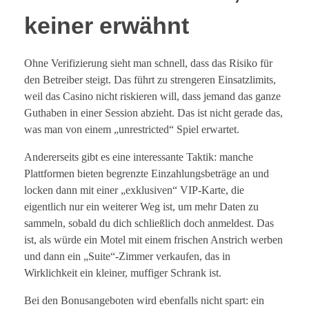
keiner erwähnt
Ohne Verifizierung sieht man schnell, dass das Risiko für
den Betreiber steigt. Das führt zu strengeren Einsatzlimits,
weil das Casino nicht riskieren will, dass jemand das ganze
Guthaben in einer Session abzieht. Das ist nicht gerade das,
was man von einem „unrestricted“ Spiel erwartet.
Andererseits gibt es eine interessante Taktik: manche
Plattformen bieten begrenzte Einzahlungsbeträge an und
locken dann mit einer „exklusiven“ VIP‑Karte, die
eigentlich nur ein weiterer Weg ist, um mehr Daten zu
sammeln, sobald du dich schließlich doch anmeldest. Das
ist, als würde ein Motel mit einem frischen Anstrich werben
und dann ein „Suite“-Zimmer verkaufen, das in
Wirklichkeit ein kleiner, muffiger Schrank ist.
Bei den Bonusangeboten wird ebenfalls nicht spart: ein