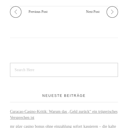
Previous Post
Next Post
NEUESTE BEITRÄGE
Curacao‑Casino‑Kritik: Warum das „Geld zurück“ ein trügerisches
Versprechen ist
mr play casino bonus ohne einzahlung sofort kassieren – die kalte