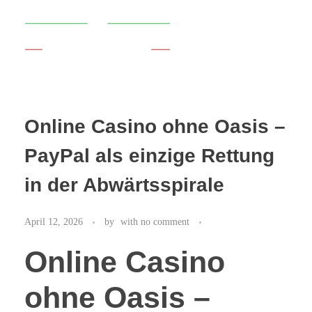
La Nostra Passione
Osteria | Unternehmensberatung
Online Casino ohne Oasis –
PayPal als einzige Rettung
in der Abwärtsspirale
April 12, 2026
by
with
no comment
Online Casino
ohne Oasis –