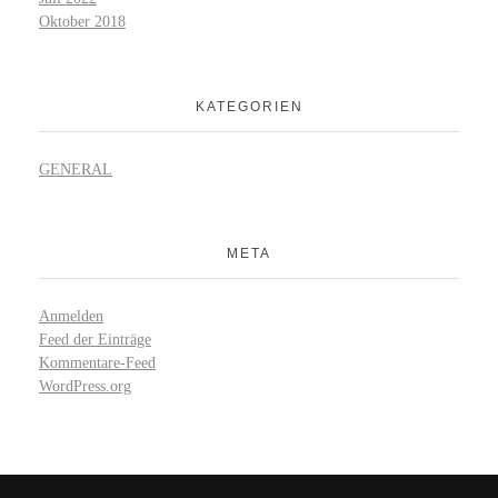
Oktober 2018
KATEGORIEN
GENERAL
META
Anmelden
Feed der Einträge
Kommentare-Feed
WordPress.org