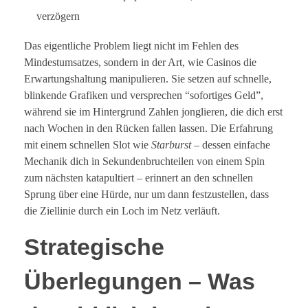
verzögern
Das eigentliche Problem liegt nicht im Fehlen des
Mindestumsatzes, sondern in der Art, wie Casinos die
Erwartungshaltung manipulieren. Sie setzen auf schnelle,
blinkende Grafiken und versprechen “sofortiges Geld”,
während sie im Hintergrund Zahlen jonglieren, die dich erst
nach Wochen in den Rücken fallen lassen. Die Erfahrung
mit einem schnellen Slot wie
Starburst
– dessen einfache
Mechanik dich in Sekundenbruchteilen von einem Spin
zum nächsten katapultiert – erinnert an den schnellen
Sprung über eine Hürde, nur um dann festzustellen, dass
die Ziellinie durch ein Loch im Netz verläuft.
Strategische
Überlegungen – Was