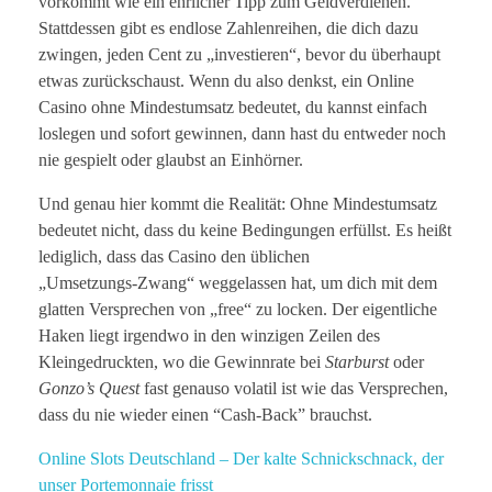
vorkommt wie ein ehrlicher Tipp zum Geldverdienen.
Stattdessen gibt es endlose Zahlenreihen, die dich dazu
zwingen, jeden Cent zu „investieren“, bevor du überhaupt
etwas zurückschaust. Wenn du also denkst, ein Online
Casino ohne Mindestumsatz bedeutet, du kannst einfach
loslegen und sofort gewinnen, dann hast du entweder noch
nie gespielt oder glaubst an Einhörner.
Und genau hier kommt die Realität: Ohne Mindestumsatz
bedeutet nicht, dass du keine Bedingungen erfüllst. Es heißt
lediglich, dass das Casino den üblichen
„Umsetzungs‑Zwang“ weggelassen hat, um dich mit dem
glatten Versprechen von „free“ zu locken. Der eigentliche
Haken liegt irgendwo in den winzigen Zeilen des
Kleingedruckten, wo die Gewinnrate bei
Starburst
oder
Gonzo’s Quest
fast genauso volatil ist wie das Versprechen,
dass du nie wieder einen “Cash‑Back” brauchst.
Online Slots Deutschland – Der kalte Schnickschnack, der
unser Portemonnaie frisst