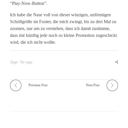
“Play‑Now‑Button”.
Ich habe die Nase voll von dieser winzigen, unförmigen
Schriftgröße im Footer, die mich zwingt, bis zu drei Mal zu
zoomen, nur um zu verstehen, dass ich damit zustimme,
dass mir künftig jede noch so kleine Promotion zugeschickt
wird, die ich nicht wollte.
Tags: No tags
Previous Post
Next Post