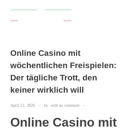
La Nostra Passione
Osteria | Unternehmensberatung
Online Casino mit
wöchentlichen Freispielen:
Der tägliche Trott, den
keiner wirklich will
April 12, 2026
by
with
no comment
Online Casino mit