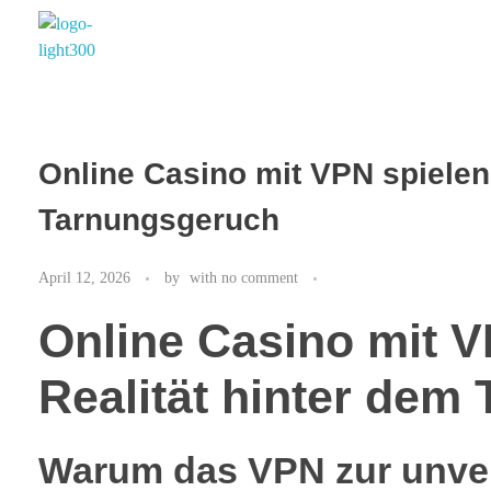
La Nostra Passione
Osteria | Unternehmensberatung
Online Casino mit VPN spielen 
Tarnungsgeruch
April 12, 2026
by
with
no comment
Online Casino mit VP
Realität hinter dem
Warum das VPN zur unver