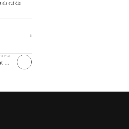
 als auf die
xt Post
Live Casino ohne Limit: Warum die Freiheit nur ein Trugbild ist