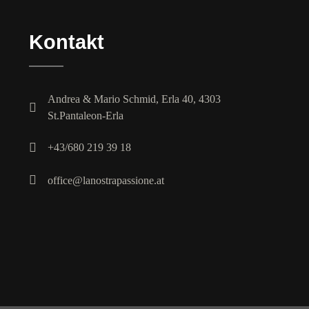
Kontakt
Andrea & Mario Schmid, Erla 40, 4303
St.Pantaleon-Erla
+43/680 219 39 18
office@lanostrapassione.at