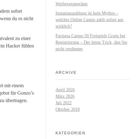
Werbeversprechen
dern sofort
Instantauszahlung ist kein Mythos –
 wenn du es nicht
welches Online Casino zahlt sofort aus,
wirklich?
Paripesa Casino 50 Freispiele Gratis bei
ivalent zu einer
Registrierung – Der letzte Trick, den Sie
ein Hacker fühlen
nicht verdienen
ARCHIVE
ort mit einem
April 2026
gebot für Gonzo’s
März 2026
 zu übertragen.
Juli 2022
Oktober 2018
KATEGORIEN