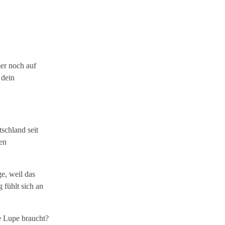
mer noch auf
 dein
schland seit
xen
e, weil das
 fühlt sich an
e Lupe braucht?