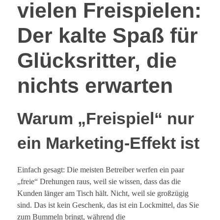
vielen Freispielen:
Der kalte Spaß für
Glücksritter, die
nichts erwarten
Warum „Freispiel“ nur
ein Marketing-Effekt ist
Einfach gesagt: Die meisten Betreiber werfen ein paar
„freie“ Drehungen raus, weil sie wissen, dass das die
Kunden länger am Tisch hält. Nicht, weil sie großzügig
sind. Das ist kein Geschenk, das ist ein Lockmittel, das Sie
zum Bummeln bringt, während die