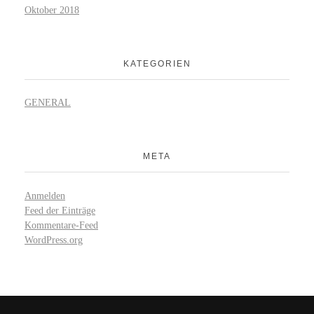
Oktober 2018
KATEGORIEN
GENERAL
META
Anmelden
Feed der Einträge
Kommentare-Feed
WordPress.org