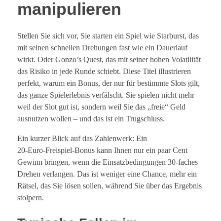
manipulieren
Stellen Sie sich vor, Sie starten ein Spiel wie Starburst, das
mit seinen schnellen Drehungen fast wie ein Dauerlauf
wirkt. Oder Gonzo’s Quest, das mit seiner hohen Volatilität
das Risiko in jede Runde schiebt. Diese Titel illustrieren
perfekt, warum ein Bonus, der nur für bestimmte Slots gilt,
das ganze Spielerlebnis verfälscht. Sie spielen nicht mehr
weil der Slot gut ist, sondern weil Sie das „freie“ Geld
ausnutzen wollen – und das ist ein Trugschluss.
Ein kurzer Blick auf das Zahlenwerk: Ein
20‑Euro‑Freispiel‑Bonus kann Ihnen nur ein paar Cent
Gewinn bringen, wenn die Einsatzbedingungen 30‑faches
Drehen verlangen. Das ist weniger eine Chance, mehr ein
Rätsel, das Sie lösen sollen, während Sie über das Ergebnis
stolpern.