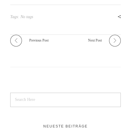
Tags: No tags
Previous Post
Next Post
NEUESTE BEITRÄGE