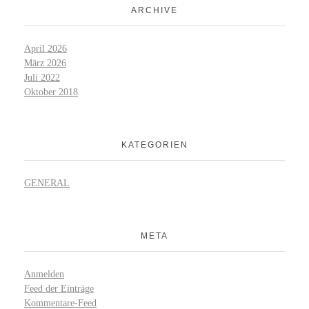
ARCHIVE
April 2026
März 2026
Juli 2022
Oktober 2018
KATEGORIEN
GENERAL
META
Anmelden
Feed der Einträge
Kommentare-Feed