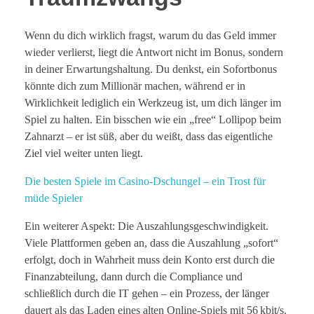
Wenn du dich wirklich fragst, warum du das Geld immer
wieder verlierst, liegt die Antwort nicht im Bonus, sondern
in deiner Erwartungshaltung. Du denkst, ein Sofortbonus
könnte dich zum Millionär machen, während er in
Wirklichkeit lediglich ein Werkzeug ist, um dich länger im
Spiel zu halten. Ein bisschen wie ein „free“ Lollipop beim
Zahnarzt – er ist süß, aber du weißt, dass das eigentliche
Ziel viel weiter unten liegt.
Die besten Spiele im Casino‑Dschungel – ein Trost für
müde Spieler
Ein weiterer Aspekt: Die Auszahlungsgeschwindigkeit.
Viele Plattformen geben an, dass die Auszahlung „sofort“
erfolgt, doch in Wahrheit muss dein Konto erst durch die
Finanzabteilung, dann durch die Compliance und
schließlich durch die IT gehen – ein Prozess, der länger
dauert als das Laden eines alten Online‑Spiels mit 56 kbit/s.