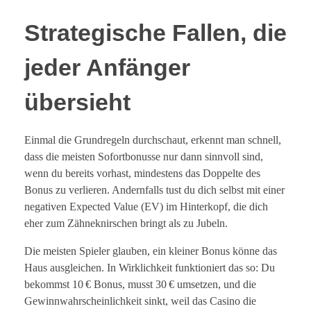
Strategische Fallen, die
jeder Anfänger
übersieht
Einmal die Grundregeln durchschaut, erkennt man schnell,
dass die meisten Sofortbonusse nur dann sinnvoll sind,
wenn du bereits vorhast, mindestens das Doppelte des
Bonus zu verlieren. Andernfalls tust du dich selbst mit einer
negativen Expected Value (EV) im Hinterkopf, die dich
eher zum Zähneknirschen bringt als zu Jubeln.
Die meisten Spieler glauben, ein kleiner Bonus könne das
Haus ausgleichen. In Wirklichkeit funktioniert das so: Du
bekommst 10 € Bonus, musst 30 € umsetzen, und die
Gewinnwahrscheinlichkeit sinkt, weil das Casino die