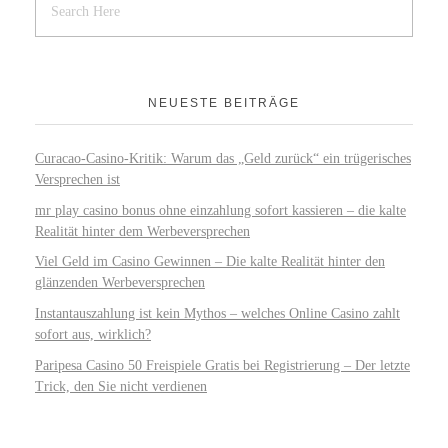
NEUESTE BEITRÄGE
Curacao‑Casino‑Kritik: Warum das „Geld zurück“ ein trügerisches
Versprechen ist
mr play casino bonus ohne einzahlung sofort kassieren – die kalte
Realität hinter dem Werbeversprechen
Viel Geld im Casino Gewinnen – Die kalte Realität hinter den
glänzenden Werbeversprechen
Instantauszahlung ist kein Mythos – welches Online Casino zahlt
sofort aus, wirklich?
Paripesa Casino 50 Freispiele Gratis bei Registrierung – Der letzte
Trick, den Sie nicht verdienen