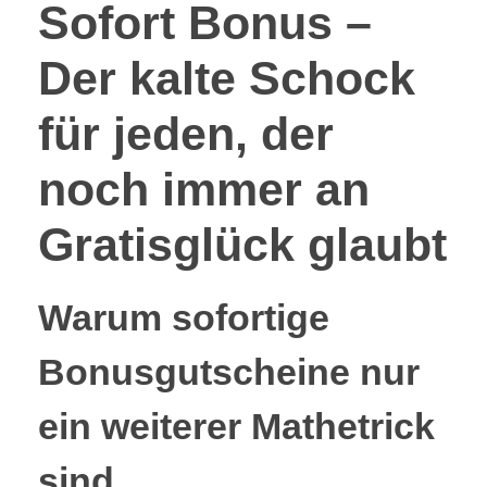
Sofort Bonus –
Der kalte Schock
für jeden, der
noch immer an
Gratisglück glaubt
Warum sofortige
Bonusgutscheine nur
ein weiterer Mathetrick
sind