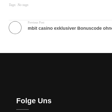
Tags: No tags
Previous Post
Folge Uns