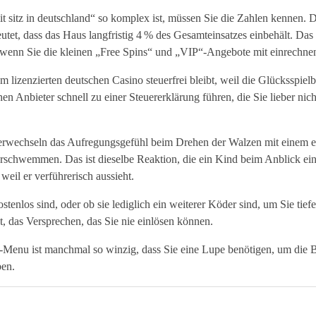
t sitz in deutschland“ so komplex ist, müssen Sie die Zahlen kennen.
utet, dass das Haus langfristig 4 % des Gesamteinsatzes einbehält. Das k
 wenn Sie die kleinen „Free Spins“ und „VIP“-Angebote mit einrechne
 lizenzierten deutschen Casino steuerfrei bleibt, weil die Glücksspiel
en Anbieter schnell zu einer Steuererklärung führen, die Sie lieber nich
erwechseln das Aufregungsgefühl beim Drehen der Walzen mit einem 
rschwemmen. Das ist dieselbe Reaktion, die ein Kind beim Anblick ei
eil er verführerisch aussieht.
tenlos sind, oder ob sie lediglich ein weiterer Köder sind, um Sie tiefe
t, das Versprechen, das Sie nie einlösen können.
gs‑Menu ist manchmal so winzig, dass Sie eine Lupe benötigen, um die
ben.