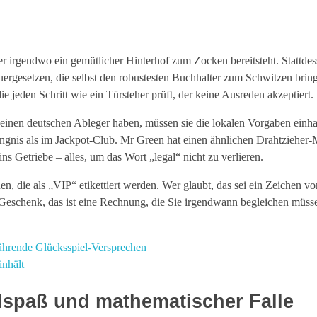
hier irgendwo ein gemütlicher Hinterhof zum Zocken bereitsteht. Stattdes
uergesetzen, die selbst den robustesten Buchhalter zum Schwitzen brin
jeden Schritt wie ein Türsteher prüft, der keine Ausreden akzeptiert.
e einen deutschen Ableger haben, müssen sie die lokalen Vorgaben einhal
efängnis als im Jackpot‑Club. Mr Green hat einen ähnlichen Drahtzieher
s Getriebe – alles, um das Wort „legal“ nicht zu verlieren.
n, die als „VIP“ etikettiert werden. Wer glaubt, das sei ein Zeichen v
 Geschenk, das ist eine Rechnung, die Sie irgendwann begleichen müsse
eführende Glücksspiel‑Versprechen
inhält
lspaß und mathematischer Falle