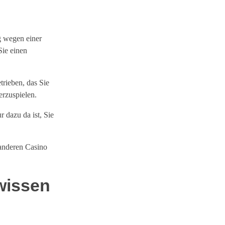
g wegen einer
Sie einen
rieben, das Sie
erzuspielen.
 dazu da ist, Sie
 anderen Casino
 wissen