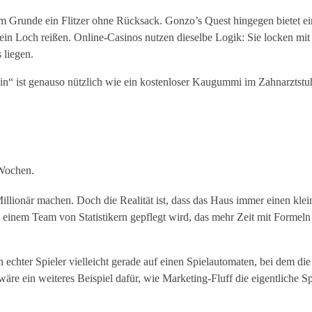
er im Grunde ein Flitzer ohne Rücksack. Gonzo’s Quest hingegen bietet 
 ein Loch reißen. Online-Casinos nutzen dieselbe Logik: Sie locken mit
 liegen.
Spin“ ist genauso nützlich wie ein kostenloser Kaugummi im Zahnarztstu
 Wochen.
illionär machen. Doch die Realität ist, dass das Haus immer einen klei
n einem Team von Statistikern gepflegt wird, das mehr Zeit mit Formeln 
n echter Spieler vielleicht gerade auf einen Spielautomaten, bei dem di
wäre ein weiteres Beispiel dafür, wie Marketing-Fluff die eigentliche 