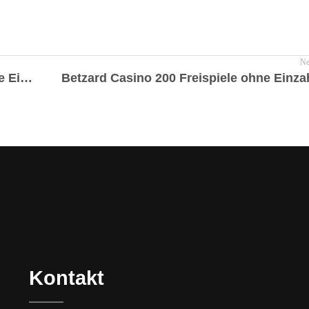
Ne
mbit casino exklusiver Bonuscode ohne Einzahlung – der wahre Hintergedanke der Werbemusik
Kontakt