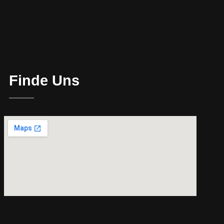
Finde Uns