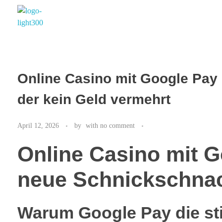
La Nostra Passione
Osteria | Unternehmensberatung
Online Casino mit Google Pay
der kein Geld vermehrt
April 12, 2026
by
with
no comment
Online Casino mit G
neue Schnickschnac
Warum Google Pay die st