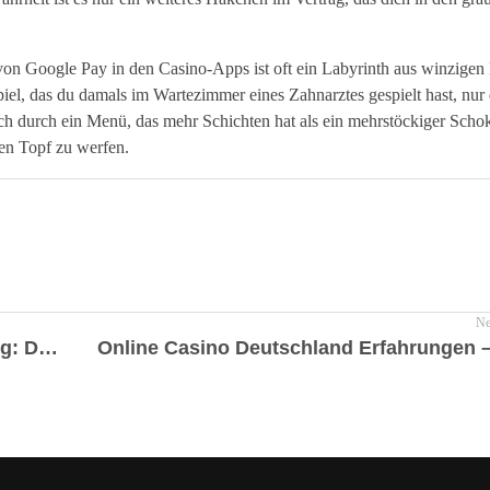
 von Google Pay in den Casino‑Apps ist oft ein Labyrinth aus winzigen
iel, das du damals im Wartezimmer eines Zahnarztes gespielt hast, nur 
ich durch ein Menü, das mehr Schichten hat als ein mehrstöckiger Sch
len Topf zu werfen.
Ne
Online Casino Geld Verdienen Erfahrung: Der harte Wahrheitsbruch