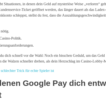
ibt Situationen, in denen dein Geld auf mysteriöse Weise „verloren“ geh
 Kundenservice‑Ticket geöffnet werden, das länger dauert als das Laden
onto schleppst, stellst du fest, dass die Auszahlungsgeschwindigkeit
nötig.
asino‑Politik.
zierungsanforderungen.
st du dich schnell vor die Wahl: Noch ein bisschen Geduld, um das Geld
m die Walzen schneller drehen, als dein Herzschlag im Casino‑Lobby‑
chlechter Trick für echte Spieler ist
 denen Google Pay dich ent
t