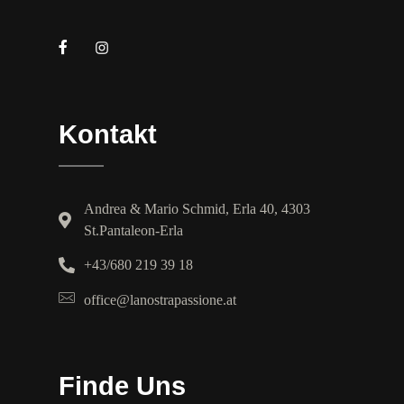
Kontakt
Andrea & Mario Schmid, Erla 40, 4303
St.Pantaleon-Erla
+43/680 219 39 18
office@lanostrapassione.at
Finde Uns