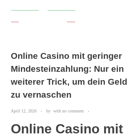
La Nostra Passione
Osteria | Unternehmensberatung
Online Casino mit geringer
Mindesteinzahlung: Nur ein
weiterer Trick, um dein Geld
zu vernaschen
April 12, 2026
by
with
no comment
Online Casino mit