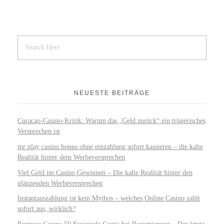
NEUESTE BEITRÄGE
Curacao‑Casino‑Kritik: Warum das „Geld zurück“ ein trügerisches
Versprechen ist
mr play casino bonus ohne einzahlung sofort kassieren – die kalte
Realität hinter dem Werbeversprechen
Viel Geld im Casino Gewinnen – Die kalte Realität hinter den
glänzenden Werbeversprechen
Instantauszahlung ist kein Mythos – welches Online Casino zahlt
sofort aus, wirklich?