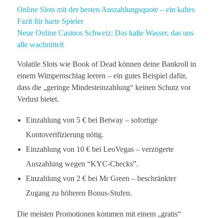
Online Slots mit der besten Auszahlungsquote – ein kaltes
Fazit für harte Spieler
Neue Online Casinos Schweiz: Das kalte Wasser, das uns
alle wachrüttelt
Volatile Slots wie Book of Dead können deine Bankroll in
einem Wimpernschlag leeren – ein gutes Beispiel dafür,
dass die „geringe Mindesteinzahlung“ keinen Schutz vor
Verlust bietet.
Einzahlung von 5 € bei Betway – sofortige
Kontoverifizierung nötig.
Einzahlung von 10 € bei LeoVegas – verzögerte
Auszahlung wegen “KYC‑Checks”.
Einzahlung von 2 € bei Mr Green – beschränkter
Zugang zu höheren Bonus‑Stufen.
Die meisten Promotionen kommen mit einem „gratis“