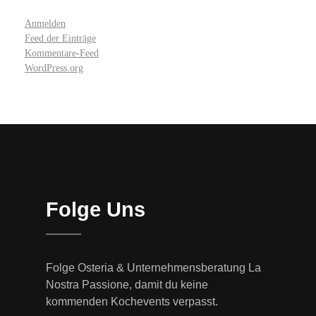
Anmelden
Feed der Einträge
Kommentare-Feed
WordPress.org
Folge Uns
Folge Osteria & Unternehmensberatung La
Nostra Passione, damit du keine
kommenden Kochevents verpasst.