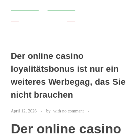
La Nostra Passione
Osteria | Unternehmensberatung
Der online casino
loyalitätsbonus ist nur ein
weiteres Werbegag, das Sie
nicht brauchen
April 12, 2026
by
with
no comment
Der online casino