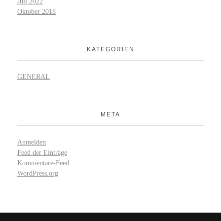
Juli 2022
Oktober 2018
KATEGORIEN
GENERAL
META
Anmelden
Feed der Einträge
Kommentare-Feed
WordPress.org