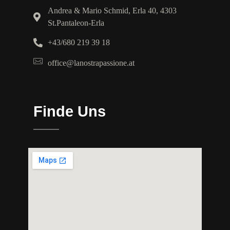
Andrea & Mario Schmid, Erla 40, 4303
St.Pantaleon-Erla
+43/680 219 39 18
office@lanostrapassione.at
Finde Uns