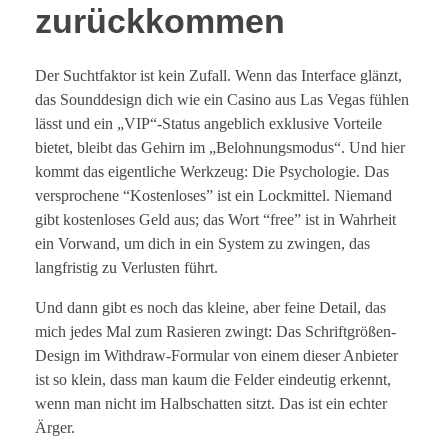
zurückkommen
Der Suchtfaktor ist kein Zufall. Wenn das Interface glänzt,
das Sounddesign dich wie ein Casino aus Las Vegas fühlen
lässt und ein „VIP“-Status angeblich exklusive Vorteile
bietet, bleibt das Gehirn im „Belohnungsmodus“. Und hier
kommt das eigentliche Werkzeug: Die Psychologie. Das
versprochene “Kostenloses” ist ein Lockmittel. Niemand
gibt kostenloses Geld aus; das Wort “free” ist in Wahrheit
ein Vorwand, um dich in ein System zu zwingen, das
langfristig zu Verlusten führt.
Und dann gibt es noch das kleine, aber feine Detail, das
mich jedes Mal zum Rasieren zwingt: Das Schriftgrößen-
Design im Withdraw‑Formular von einem dieser Anbieter
ist so klein, dass man kaum die Felder eindeutig erkennt,
wenn man nicht im Halbschatten sitzt. Das ist ein echter
Ärger.