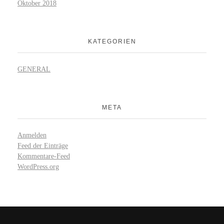
Oktober 2018
KATEGORIEN
GENERAL
META
Anmelden
Feed der Einträge
Kommentare-Feed
WordPress.org