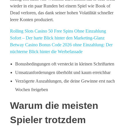
wieder in ein paar Runden bei einem Spiel wie Book of
Dead verloren, das dank seiner hohen Volatilität schneller
leere Konten produziert.
Rolling Slots Casino 50 Free Spins Ohne Einzahlung
Sofort – Der harte Blick hinter den Marketing‑Glanz
Betway Casino Bonus Code 2026 ohne Einzahlung: Der
nüchterne Blick hinter die Werbefassade
Bonusbedingungen oft versteckt in kleinen Schriftarten
Umsatzanforderungen überhöht und kaum erreichbar
Verzögerte Auszahlungen, die deine Gewinne erst nach
Wochen freigeben
Warum die meisten
Spieler trotzdem