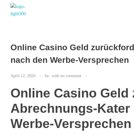
La Nostra Passione
Osteria | Unternehmensberatung
Online Casino Geld zurückford
nach den Werbe‑Versprechen
April 12, 2026
by
with
no comment
Online Casino Geld 
Abrechnungs‑Kater
Werbe‑Versprechen