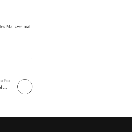
jedes Mal zweimal
xt Post
mrcasinova exklusiver bonus code ohne einzahlung – das trostlose Marketing‑Märchen, das keiner kauft