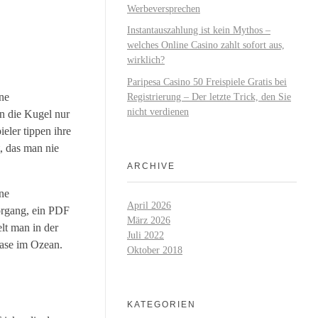
Werbeversprechen
Instantauszahlung ist kein Mythos –
welches Online Casino zahlt sofort aus,
wirklich?
Paripesa Casino 50 Freispiele Gratis bei
ne
Registrierung – Der letzte Trick, den Sie
nicht verdienen
nn die Kugel nur
eler tippen ihre
, das man nie
ARCHIVE
ene
April 2026
organg, ein PDF
März 2026
lt man in der
Juli 2022
lase im Ozean.
Oktober 2018
KATEGORIEN