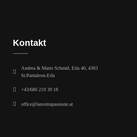
Kontakt
Andrea & Mario Schmid, Erla 40, 4303
St.Pantaleon-Erla
+43/680 219 39 18
office@lanostrapassione.at