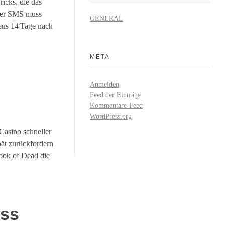
ricks, die das
 per SMS muss
GENERAL
tens 14 Tage nach
META
Anmelden
Feed der Einträge
Kommentare-Feed
WordPress.org
Casino schneller
pät zurückfordern
ook of Dead die
ess