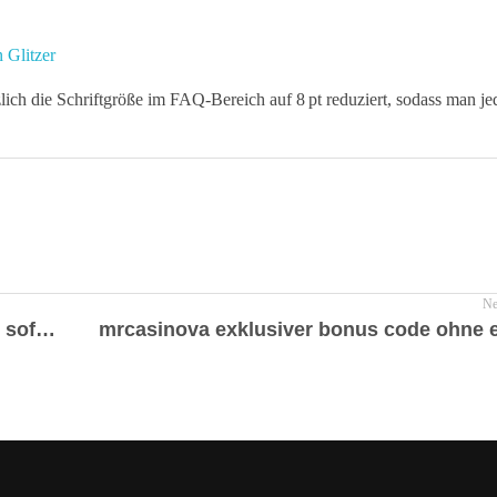
 Glitzer
tzlich die Schriftgröße im FAQ‑Bereich auf 8 pt reduziert, sodass man 
Ne
Jackbit Casino Bonus ohne Einzahlung sofort kassieren – das echte Grauen im Werbeflair