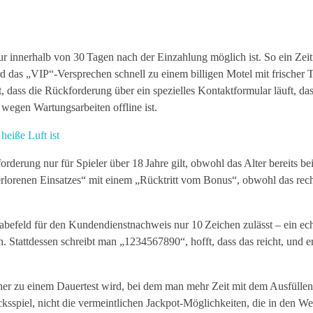
 innerhalb von 30 Tagen nach der Einzahlung möglich ist. So ein Zeit
d das „VIP“-Versprechen schnell zu einem billigen Motel mit frischer 
t, dass die Rückforderung über ein spezielles Kontaktformular läuft, da
wegen Wartungsarbeiten offline ist.
eiße Luft ist
rderung nur für Spieler über 18 Jahre gilt, obwohl das Alter bereits be
rlorenen Einsatzes“ mit einem „Rücktritt vom Bonus“, obwohl das recht
gabefeld für den Kundendienstnachweis nur 10 Zeichen zulässt – ein ech
Stattdessen schreibt man „1234567890“, hofft, dass das reicht, und er
 eher zu einem Dauertest wird, bei dem man mehr Zeit mit dem Ausfüll
lücksspiel, nicht die vermeintlichen Jackpot‑Möglichkeiten, die in den 