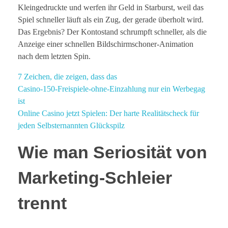
Kleingedruckte und werfen ihr Geld in Starburst, weil das
Spiel schneller läuft als ein Zug, der gerade überholt wird.
Das Ergebnis? Der Kontostand schrumpft schneller, als die
Anzeige einer schnellen Bildschirmschoner-Animation
nach dem letzten Spin.
7 Zeichen, die zeigen, dass das
Casino‑150‑Freispiele‑ohne‑Einzahlung nur ein Werbegag
ist
Online Casino jetzt Spielen: Der harte Realitätscheck für
jeden Selbsternannten Glückspilz
Wie man Seriosität von
Marketing‑Schleier
trennt