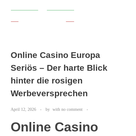
La Nostra Passione
Osteria | Unternehmensberatung
Online Casino Europa
Seriös – Der harte Blick
hinter die rosigen
Werbeversprechen
April 12, 2026
by
with
no comment
Online Casino