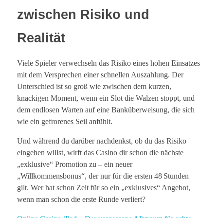
zwischen Risiko und
Realität
Viele Spieler verwechseln das Risiko eines hohen Einsatzes
mit dem Versprechen einer schnellen Auszahlung. Der
Unterschied ist so groß wie zwischen dem kurzen,
knackigen Moment, wenn ein Slot die Walzen stoppt, und
dem endlosen Warten auf eine Banküberweisung, die sich
wie ein gefrorenes Seil anfühlt.
Und während du darüber nachdenkst, ob du das Risiko
eingehen willst, wirft das Casino dir schon die nächste
„exklusive“ Promotion zu – ein neuer
„Willkommensbonus“, der nur für die ersten 48 Stunden
gilt. Wer hat schon Zeit für so ein „exklusives“ Angebot,
wenn man schon die erste Runde verliert?