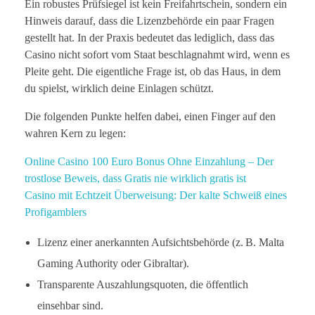
Ein robustes Prüfsiegel ist kein Freifahrtschein, sondern ein
Hinweis darauf, dass die Lizenzbehörde ein paar Fragen
gestellt hat. In der Praxis bedeutet das lediglich, dass das
Casino nicht sofort vom Staat beschlagnahmt wird, wenn es
Pleite geht. Die eigentliche Frage ist, ob das Haus, in dem
du spielst, wirklich deine Einlagen schützt.
Die folgenden Punkte helfen dabei, einen Finger auf den
wahren Kern zu legen:
Online Casino 100 Euro Bonus Ohne Einzahlung – Der
trostlose Beweis, dass Gratis nie wirklich gratis ist
Casino mit Echtzeit Überweisung: Der kalte Schweiß eines
Profigamblers
Lizenz einer anerkannten Aufsichtsbehörde (z. B. Malta
Gaming Authority oder Gibraltar).
Transparente Auszahlungsquoten, die öffentlich
einsehbar sind.