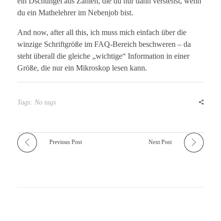
ein Dschungel aus Zahlen, die du nur dann verstehst, wenn
du ein Mathelehrer im Nebenjob bist.
And now, after all this, ich muss mich einfach über die
winzige Schriftgröße im FAQ‑Bereich beschweren – da
steht überall die gleiche „wichtige“ Information in einer
Größe, die nur ein Mikroskop lesen kann.
Tags: No tags
Previous Post
Next Post