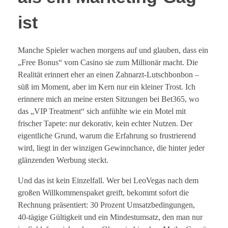
ist
Manche Spieler wachen morgens auf und glauben, dass ein
„Free Bonus“ vom Casino sie zum Millionär macht. Die
Realität erinnert eher an einen Zahnarzt‑Lutschbonbon –
süß im Moment, aber im Kern nur ein kleiner Trost. Ich
erinnere mich an meine ersten Sitzungen bei Bet365, wo
das „VIP Treatment“ sich anfühlte wie ein Motel mit
frischer Tapete: nur dekorativ, kein echter Nutzen. Der
eigentliche Grund, warum die Erfahrung so frustrierend
wird, liegt in der winzigen Gewinnchance, die hinter jeder
glänzenden Werbung steckt.
Und das ist kein Einzelfall. Wer bei LeoVegas nach dem
großen Willkommenspaket greift, bekommt sofort die
Rechnung präsentiert: 30 Prozent Umsatzbedingungen,
40‑tägige Gültigkeit und ein Mindestumsatz, den man nur