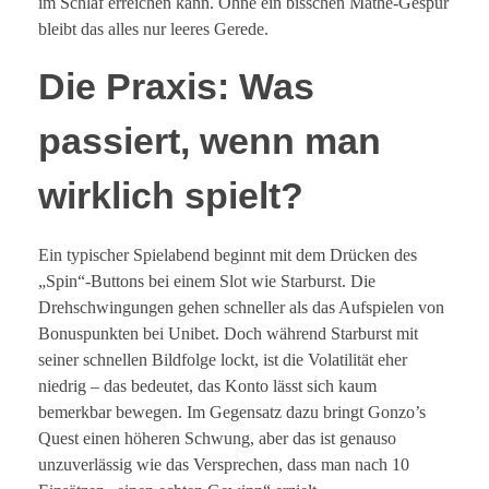
im Schlaf erreichen kann. Ohne ein bisschen Mathe‑Gespür
bleibt das alles nur leeres Gerede.
Die Praxis: Was
passiert, wenn man
wirklich spielt?
Ein typischer Spielabend beginnt mit dem Drücken des
„Spin“-Buttons bei einem Slot wie Starburst. Die
Drehschwingungen gehen schneller als das Aufspielen von
Bonuspunkten bei Unibet. Doch während Starburst mit
seiner schnellen Bildfolge lockt, ist die Volatilität eher
niedrig – das bedeutet, das Konto lässt sich kaum
bemerkbar bewegen. Im Gegensatz dazu bringt Gonzo’s
Quest einen höheren Schwung, aber das ist genauso
unzuverlässig wie das Versprechen, dass man nach 10