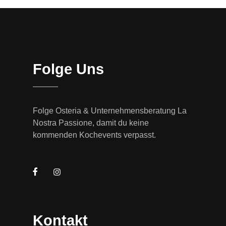
Folge Uns
Folge Osteria & Unternehmensberatung La
Nostra Passione, damit du keine
kommenden Kochevents verpasst.
Kontakt