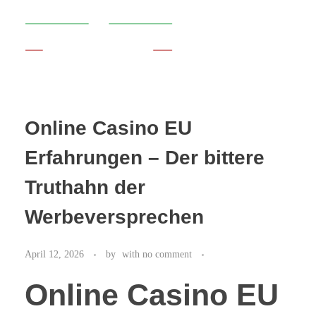
La Nostra Passione
Osteria | Unternehmensberatung
Online Casino EU
Erfahrungen – Der bittere
Truthahn der
Werbeversprechen
April 12, 2026
by
with
no comment
Online Casino EU