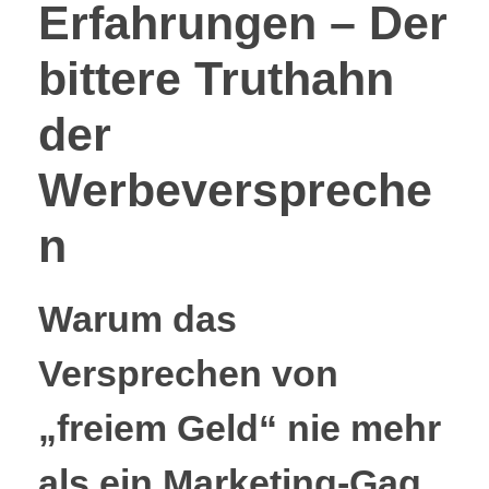
Erfahrungen – Der
bittere Truthahn
der
Werbeverspreche
n
Warum das
Versprechen von
„freiem Geld“ nie mehr
als ein Marketing‑Gag