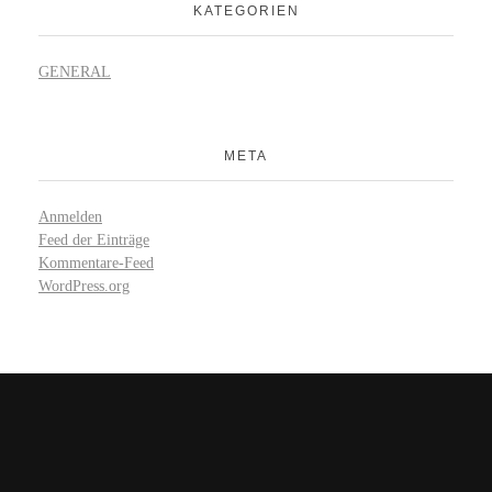
KATEGORIEN
GENERAL
META
Anmelden
Feed der Einträge
Kommentare-Feed
WordPress.org