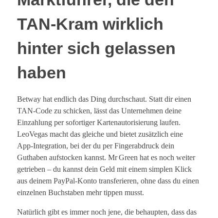
TAN‑Kram wirklich
hinter sich gelassen
haben
Betway hat endlich das Ding durchschaut. Statt dir einen
TAN‑Code zu schicken, lässt das Unternehmen deine
Einzahlung per sofortiger Kartenautorisierung laufen.
LeoVegas macht das gleiche und bietet zusätzlich eine
App‑Integration, bei der du per Fingerabdruck dein
Guthaben aufstocken kannst. Mr Green hat es noch weiter
getrieben – du kannst dein Geld mit einem simplen Klick
aus deinem PayPal‑Konto transferieren, ohne dass du einen
einzelnen Buchstaben mehr tippen musst.
Natürlich gibt es immer noch jene, die behaupten, dass das