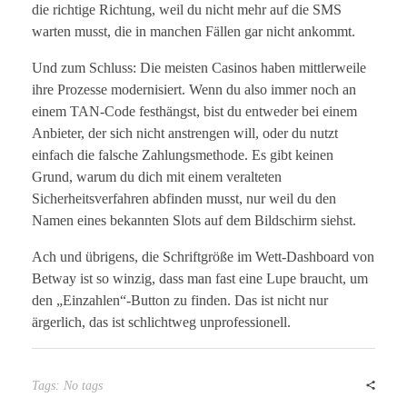
die richtige Richtung, weil du nicht mehr auf die SMS
warten musst, die in manchen Fällen gar nicht ankommt.
Und zum Schluss: Die meisten Casinos haben mittlerweile
ihre Prozesse modernisiert. Wenn du also immer noch an
einem TAN‑Code festhängst, bist du entweder bei einem
Anbieter, der sich nicht anstrengen will, oder du nutzt
einfach die falsche Zahlungsmethode. Es gibt keinen
Grund, warum du dich mit einem veralteten
Sicherheitsverfahren abfinden musst, nur weil du den
Namen eines bekannten Slots auf dem Bildschirm siehst.
Ach und übrigens, die Schriftgröße im Wett‑Dashboard von
Betway ist so winzig, dass man fast eine Lupe braucht, um
den „Einzahlen“-Button zu finden. Das ist nicht nur
ärgerlich, das ist schlichtweg unprofessionell.
Tags: No tags