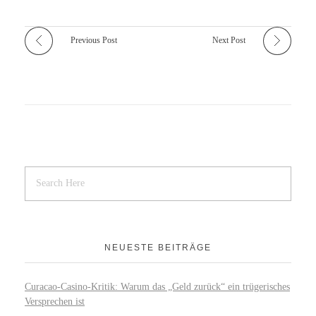
Previous Post
Next Post
NEUESTE BEITRÄGE
Curacao‑Casino‑Kritik: Warum das „Geld zurück“ ein trügerisches
Versprechen ist