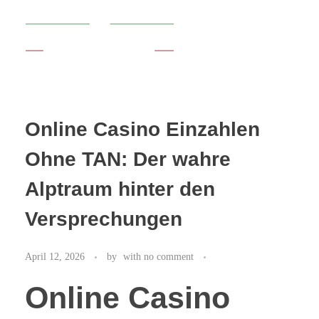
La Nostra Passione
Osteria | Unternehmensberatung
Online Casino Einzahlen
Ohne TAN: Der wahre
Alptraum hinter den
Versprechungen
April 12, 2026
by
with
no comment
Online Casino