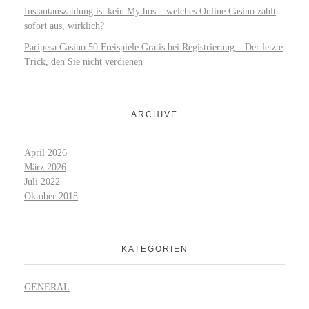
Instantauszahlung ist kein Mythos – welches Online Casino zahlt
sofort aus, wirklich?
Paripesa Casino 50 Freispiele Gratis bei Registrierung – Der letzte
Trick, den Sie nicht verdienen
ARCHIVE
April 2026
März 2026
Juli 2022
Oktober 2018
KATEGORIEN
GENERAL