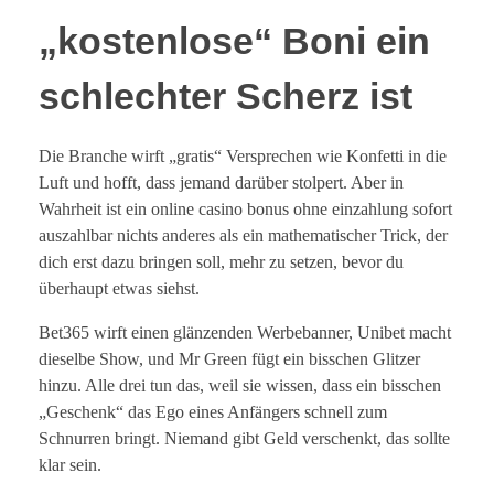
„kostenlose“ Boni ein
schlechter Scherz ist
Die Branche wirft „gratis“ Versprechen wie Konfetti in die
Luft und hofft, dass jemand darüber stolpert. Aber in
Wahrheit ist ein online casino bonus ohne einzahlung sofort
auszahlbar nichts anderes als ein mathematischer Trick, der
dich erst dazu bringen soll, mehr zu setzen, bevor du
überhaupt etwas siehst.
Bet365 wirft einen glänzenden Werbebanner, Unibet macht
dieselbe Show, und Mr Green fügt ein bisschen Glitzer
hinzu. Alle drei tun das, weil sie wissen, dass ein bisschen
„Geschenk“ das Ego eines Anfängers schnell zum
Schnurren bringt. Niemand gibt Geld verschenkt, das sollte
klar sein.