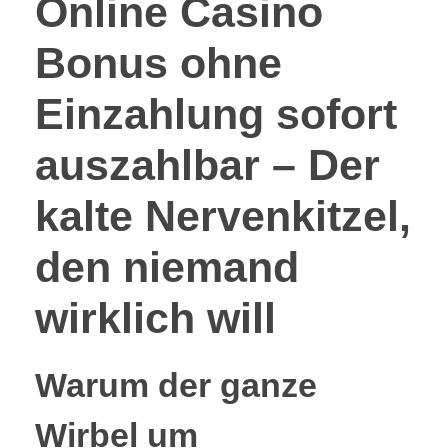
Online Casino
Bonus ohne
Einzahlung sofort
auszahlbar – Der
kalte Nervenkitzel,
den niemand
wirklich will
Warum der ganze
Wirbel um