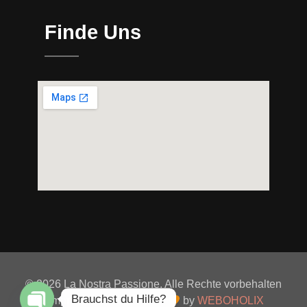
Finde Uns
© 2026 La Nostra Passione. Alle Rechte vorbehalten
Brauchst du Hilfe?
|
Impressum
| MADE with
by
WEBOHOLIX