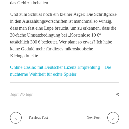
das Geld zu behalten.
Und zum Schluss noch ein kleiner Ärger: Die Schriftgröße
in den Auszahlungsvorschriften ist manchmal so winzig,
dass man fast eine Lupe braucht, um zu erkennen, dass die
30‑fache Umsatzbedingung bei „Kostenlose 10 €“
tatsächlich 300 € bedeutet. Wer plant so etwas? Ich habe
keine Geduld mehr für dieses mikroskopische
Kleingedruckte.
Online Casino mit Deutscher Lizenz Empfehlung – Die
nüchterne Wahrheit für echte Spieler
Tags: No tags
Previous Post
Next Post