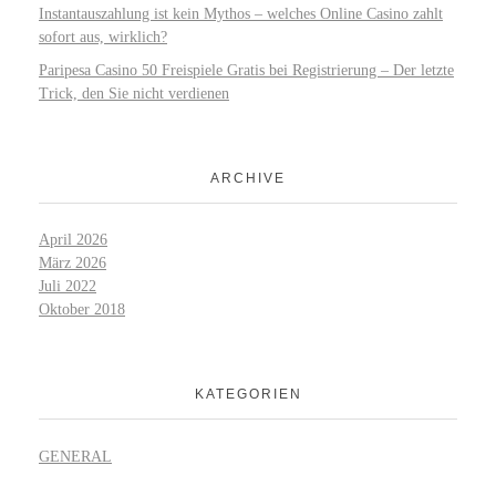
Instantauszahlung ist kein Mythos – welches Online Casino zahlt
sofort aus, wirklich?
Paripesa Casino 50 Freispiele Gratis bei Registrierung – Der letzte
Trick, den Sie nicht verdienen
ARCHIVE
April 2026
März 2026
Juli 2022
Oktober 2018
KATEGORIEN
GENERAL