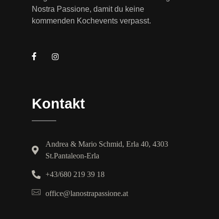
Nostra Passione, damit du keine
kommenden Kochevents verpasst.
Kontakt
Andrea & Mario Schmid, Erla 40, 4303
St.Pantaleon-Erla
+43/680 219 39 18
office@lanostrapassione.at