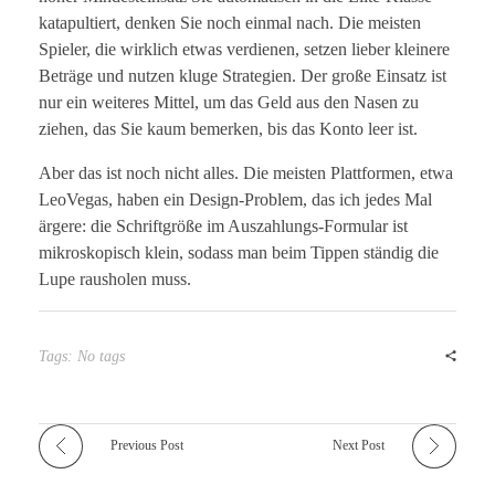
katapultiert, denken Sie noch einmal nach. Die meisten
Spieler, die wirklich etwas verdienen, setzen lieber kleinere
Beträge und nutzen kluge Strategien. Der große Einsatz ist
nur ein weiteres Mittel, um das Geld aus den Nasen zu
ziehen, das Sie kaum bemerken, bis das Konto leer ist.
Aber das ist noch nicht alles. Die meisten Plattformen, etwa
LeoVegas, haben ein Design-Problem, das ich jedes Mal
ärgere: die Schriftgröße im Auszahlungs‑Formular ist
mikroskopisch klein, sodass man beim Tippen ständig die
Lupe rausholen muss.
Tags: No tags
Previous Post
Next Post