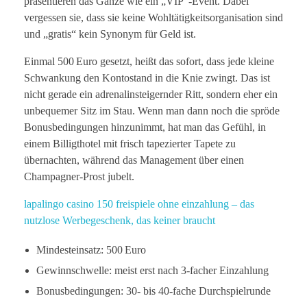
präsentieren das Ganze wie ein „VIP“-Event. Dabei
vergessen sie, dass sie keine Wohltätigkeitsorganisation sind
und „gratis“ kein Synonym für Geld ist.
Einmal 500 Euro gesetzt, heißt das sofort, dass jede kleine
Schwankung den Kontostand in die Knie zwingt. Das ist
nicht gerade ein adrenalinsteigernder Ritt, sondern eher ein
unbequemer Sitz im Stau. Wenn man dann noch die spröde
Bonusbedingungen hinzunimmt, hat man das Gefühl, in
einem Billigthotel mit frisch tapezierter Tapete zu
übernachten, während das Management über einen
Champagner-Prost jubelt.
lapalingo casino 150 freispiele ohne einzahlung – das
nutzlose Werbegeschenk, das keiner braucht
Mindesteinsatz: 500 Euro
Gewinnschwelle: meist erst nach 3‑facher Einzahlung
Bonusbedingungen: 30‑ bis 40‑fache Durchspielrunde