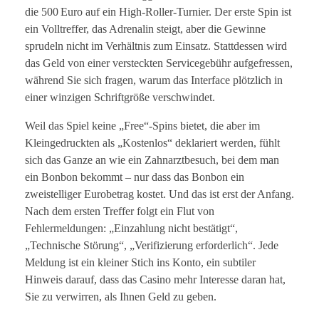
die 500 Euro auf ein High‑Roller‑Turnier. Der erste Spin ist
ein Volltreffer, das Adrenalin steigt, aber die Gewinne
sprudeln nicht im Verhältnis zum Einsatz. Stattdessen wird
das Geld von einer versteckten Servicegebühr aufgefressen,
während Sie sich fragen, warum das Interface plötzlich in
einer winzigen Schriftgröße verschwindet.
Weil das Spiel keine „Free“-Spins bietet, die aber im
Kleingedruckten als „Kostenlos“ deklariert werden, fühlt
sich das Ganze an wie ein Zahnarztbesuch, bei dem man
ein Bonbon bekommt – nur dass das Bonbon ein
zweistelliger Eurobetrag kostet. Und das ist erst der Anfang.
Nach dem ersten Treffer folgt ein Flut von
Fehlermeldungen: „Einzahlung nicht bestätigt“,
„Technische Störung“, „Verifizierung erforderlich“. Jede
Meldung ist ein kleiner Stich ins Konto, ein subtiler
Hinweis darauf, dass das Casino mehr Interesse daran hat,
Sie zu verwirren, als Ihnen Geld zu geben.