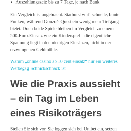
Auszahlungszeit: bis zu 7 Tage, je nach Bank
Ein Vergleich ist angebracht: Starburst wirft schnelle, bunte
Funken, während Gonzo’s Quest ein wenig mehr Tiefgang
bietet. Doch beide Spiele bleiben im Vergleich zu einem
500‑Euro‑Einsatz wie ein Kinderspiel – die eigentliche
Spannung liegt in den niedrigen Einsätzen, nicht in der
erzwungenen Geldmühle.
Warum „online casino ab 10 cent einsatz“ nur ein weiteres
Werbegag‑Schnickschnack ist
Wie die Praxis aussieht
– ein Tag im Leben
eines Risikoträgers
Stellen Sie sich vor, Sie loggen sich bei Unibet ein, setzen