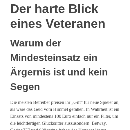
Der harte Blick
eines Veteranen
Warum der
Mindesteinsatz ein
Ärgernis ist und kein
Segen
Die meisten Betreiber preisen ihr „Gift“ für neue Spieler an,
als wäre das Geld vom Himmel gefallen. In Wahrheit ist ein
Einsatz von mindestens 100 Euro einfach nur ein Filter, um
die leichtfertigen Glücksritter auszusondern. Betway,