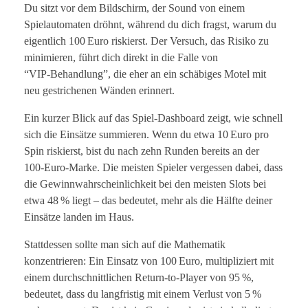
Du sitzt vor dem Bildschirm, der Sound von einem
Spielautomaten dröhnt, während du dich fragst, warum du
eigentlich 100 Euro riskierst. Der Versuch, das Risiko zu
minimieren, führt dich direkt in die Falle von
“VIP‑Behandlung”, die eher an ein schäbiges Motel mit
neu gestrichenen Wänden erinnert.
Ein kurzer Blick auf das Spiel‑Dashboard zeigt, wie schnell
sich die Einsätze summieren. Wenn du etwa 10 Euro pro
Spin riskierst, bist du nach zehn Runden bereits an der
100‑Euro-Marke. Die meisten Spieler vergessen dabei, dass
die Gewinnwahrscheinlichkeit bei den meisten Slots bei
etwa 48 % liegt – das bedeutet, mehr als die Hälfte deiner
Einsätze landen im Haus.
Stattdessen sollte man sich auf die Mathematik
konzentrieren: Ein Einsatz von 100 Euro, multipliziert mit
einem durchschnittlichen Return‑to‑Player von 95 %,
bedeutet, dass du langfristig mit einem Verlust von 5 %