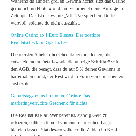
Während du auf den großen Gewinn hoffst, sitzt das Casino
gemütlich im Hintergrund und verarbeitet deine Anfrage in
Zeitlupe. Das ist das wahre „VIP“-Versprechen: Du bist
wertvoll, solange du nicht auszahlst.
Online Casino ab 1 Euro Einsatz: Der trostlose
Realitätscheck für Sparfüchse
Die meisten Spieler übersehen dabei die kleinen, aber
entscheidenden Details – wie die winzige Schriftgröße in
den AGB, die besagt, dass du nur 5 % deines Gewinns in
bar erhalten darfst, der Rest wird in Form von Gutscheinen
ausbezahlt.
Geburtstagsbonus im Online Casino: Das
marketingverrückte Geschenk für nichts
Die Realität ist klar: Wer bereit ist, ständig Geld zu
riskieren, sollte sich nicht von einem hübschen Logo
blenden lassen. Stattdessen sollte er die Zahlen im Kopf