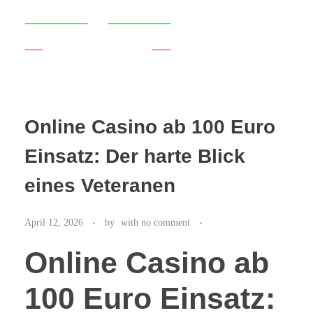
La Nostra Passione
Osteria | Unternehmensberatung
Online Casino ab 100 Euro
Einsatz: Der harte Blick
eines Veteranen
April 12, 2026
by
with
no comment
Online Casino ab
100 Euro Einsatz: