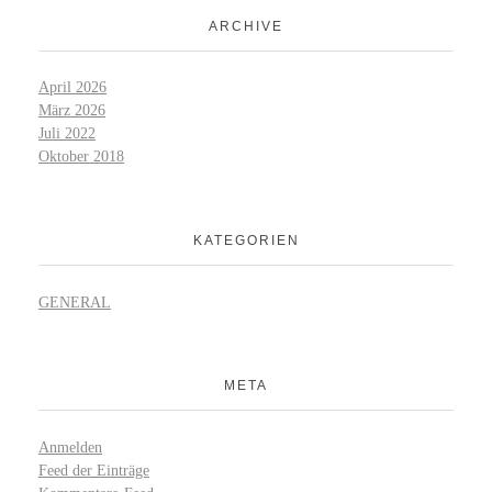
ARCHIVE
April 2026
März 2026
Juli 2022
Oktober 2018
KATEGORIEN
GENERAL
META
Anmelden
Feed der Einträge