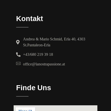
Kontakt
Andrea & Mario Schmid, Erla 40, 4303
St.Pantaleon-Erla
+43/680 219 39 18
office@lanostrapassione.at
Finde Uns