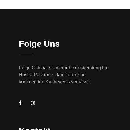
Folge Uns
Folge Osteria & Unternehmensberatung La
Nostra Passione, damit du keine
kommenden Kochevents verpasst.