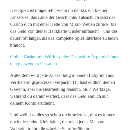
Der Spieß ist umgedreht, wenn du denkst, ein kleiner
Einsatz sei das Ende der Geschichte. Tatsächlich lässt das
Casino dich mit einer Kette von Mikro‑Wetten zurück, bis
das Geld von deiner Bankkarte wieder auftaucht – und das
dauert oft länger, als das komplette Spiel‑Interface zu laden
braucht.
Online Casino mit Würfelspiele: Das wahre Ärgernis hinter
den glänzenden Fassaden
Außerdem wird jede Auszahlung in einem Labyrinth aus
Verifizierungsprozessen verpackt. Du hast endlich deinen
Gewinn, aber die Bearbeitung dauert 5 bis 7 Werktage,
während du darauf wartest, dass das Geld endlich auf
deinem Konto erscheint.
Und weil das alles so schön orchestriert ist, gibt es immer
noch diese eine Kleinigkeit, die mich jedes Mal zur
Weißglut treibt: die winzige Schriftgröße im