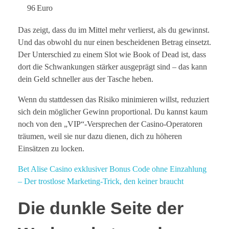
96 Euro
Das zeigt, dass du im Mittel mehr verlierst, als du gewinnst.
Und das obwohl du nur einen bescheidenen Betrag einsetzt.
Der Unterschied zu einem Slot wie Book of Dead ist, dass
dort die Schwankungen stärker ausgeprägt sind – das kann
dein Geld schneller aus der Tasche heben.
Wenn du stattdessen das Risiko minimieren willst, reduziert
sich dein möglicher Gewinn proportional. Du kannst kaum
noch von den „VIP“-Versprechen der Casino‑Operatoren
träumen, weil sie nur dazu dienen, dich zu höheren
Einsätzen zu locken.
Bet Alise Casino exklusiver Bonus Code ohne Einzahlung
– Der trostlose Marketing‑Trick, den keiner braucht
Die dunkle Seite der