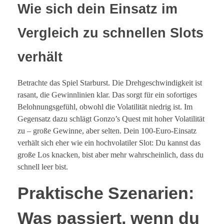
Wie sich dein Einsatz im
Vergleich zu schnellen Slots
verhält
Betrachte das Spiel Starburst. Die Drehgeschwindigkeit ist
rasant, die Gewinnlinien klar. Das sorgt für ein sofortiges
Belohnungsgefühl, obwohl die Volatilität niedrig ist. Im
Gegensatz dazu schlägt Gonzo’s Quest mit hoher Volatilität
zu – große Gewinne, aber selten. Dein 100‑Euro‑Einsatz
verhält sich eher wie ein hochvolatiler Slot: Du kannst das
große Los knacken, bist aber mehr wahrscheinlich, dass du
schnell leer bist.
Praktische Szenarien:
Was passiert, wenn du