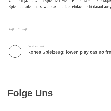
Und, ach ja, die UI im Spiel. Der Menü‑Button ist so mikroskopis
Spiel neu laden muss, weil das Interface einfach nicht darauf aus
Tags: No tags
Previous Post
Folge Uns