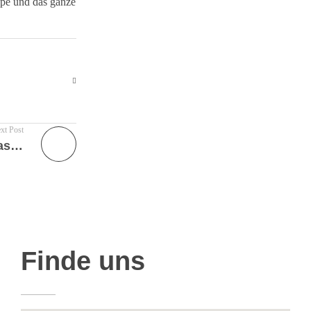
ippe und das ganze
xt Post
Online Glücksspiel Burgenland: Warum das wahre Casino‑Erlebnis im Netz liegt und nicht im weißen Tresor
Finde uns