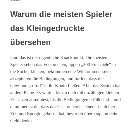
Warum die meisten Spieler
das Kleingedruckte
übersehen
Und das ist der eigentliche Knackpunkt: Die meisten
Spieler sehen das Versprechen, tippen „200 Freispiele“ in
die Suche, klicken, bekommen eine Willkommensseite,
akzeptieren die Bedingungen, und hoffen, dass die
Gewinne „sofort“ in ihr Konto fließen. Aber das System hat
andere Pläne. Es wartet, bis du dich mit unzähligen kleinen
Einsätzen abmühtest, bis die Bedingungen erfüllt sind – und
dann merkst du, dass das Casino bereits einen Teil deiner
Zeit und Energie gekostet hat, bevor du überhaupt an dein
Geld denkst.