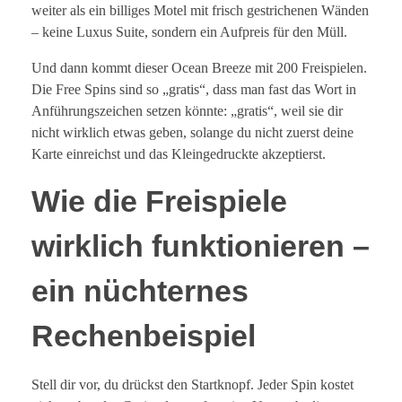
weiter als ein billiges Motel mit frisch gestrichenen Wänden
– keine Luxus Suite, sondern ein Aufpreis für den Müll.
Und dann kommt dieser Ocean Breeze mit 200 Freispielen.
Die Free Spins sind so „gratis“, dass man fast das Wort in
Anführungszeichen setzen könnte: „gratis“, weil sie dir
nicht wirklich etwas geben, solange du nicht zuerst deine
Karte einreichst und das Kleingedruckte akzeptierst.
Wie die Freispiele
wirklich funktionieren –
ein nüchternes
Rechenbeispiel
Stell dir vor, du drückst den Startknopf. Jeder Spin kostet