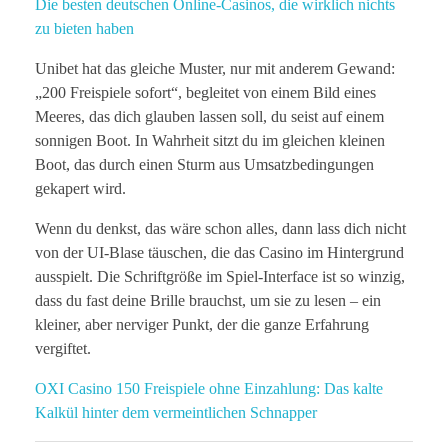
Die besten deutschen Online-Casinos, die wirklich nichts
zu bieten haben
Unibet hat das gleiche Muster, nur mit anderem Gewand:
„200 Freispiele sofort“, begleitet von einem Bild eines
Meeres, das dich glauben lassen soll, du seist auf einem
sonnigen Boot. In Wahrheit sitzt du im gleichen kleinen
Boot, das durch einen Sturm aus Umsatzbedingungen
gekapert wird.
Wenn du denkst, das wäre schon alles, dann lass dich nicht
von der UI-Blase täuschen, die das Casino im Hintergrund
ausspielt. Die Schriftgröße im Spiel-Interface ist so winzig,
dass du fast deine Brille brauchst, um sie zu lesen – ein
kleiner, aber nerviger Punkt, der die ganze Erfahrung
vergiftet.
OXI Casino 150 Freispiele ohne Einzahlung: Das kalte
Kalkül hinter dem vermeintlichen Schnapper