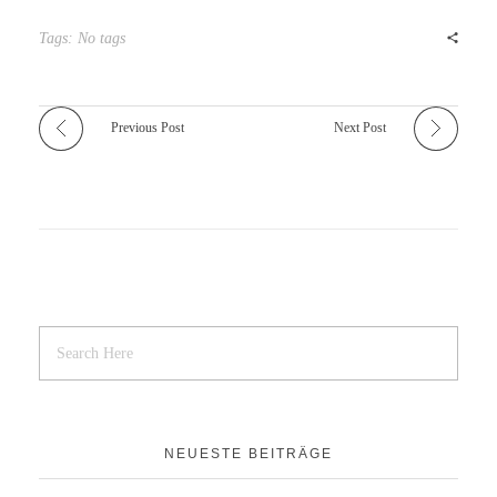
Tags: No tags
Previous Post
Next Post
NEUESTE BEITRÄGE