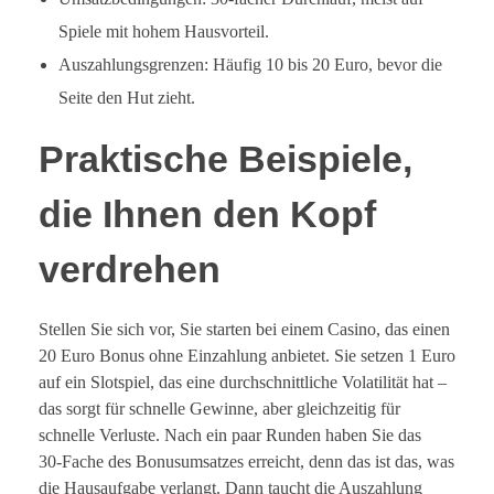
Spiele mit hohem Hausvorteil.
Auszahlungsgrenzen: Häufig 10 bis 20 Euro, bevor die
Seite den Hut zieht.
Praktische Beispiele,
die Ihnen den Kopf
verdrehen
Stellen Sie sich vor, Sie starten bei einem Casino, das einen
20 Euro Bonus ohne Einzahlung anbietet. Sie setzen 1 Euro
auf ein Slotspiel, das eine durchschnittliche Volatilität hat –
das sorgt für schnelle Gewinne, aber gleichzeitig für
schnelle Verluste. Nach ein paar Runden haben Sie das
30‑Fache des Bonusumsatzes erreicht, denn das ist das, was
die Hausaufgabe verlangt. Dann taucht die Auszahlung