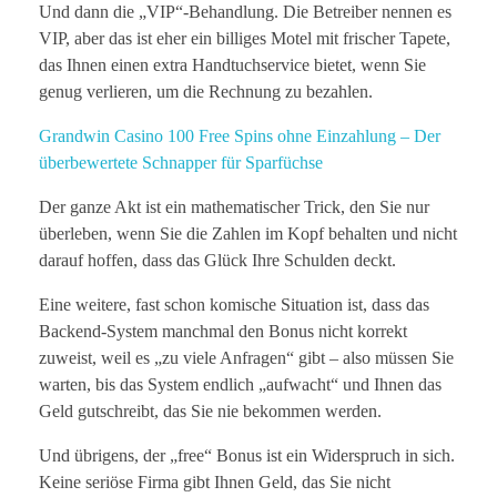
Und dann die „VIP“-Behandlung. Die Betreiber nennen es
VIP, aber das ist eher ein billiges Motel mit frischer Tapete,
das Ihnen einen extra Handtuchservice bietet, wenn Sie
genug verlieren, um die Rechnung zu bezahlen.
Grandwin Casino 100 Free Spins ohne Einzahlung – Der
überbewertete Schnapper für Sparfüchse
Der ganze Akt ist ein mathematischer Trick, den Sie nur
überleben, wenn Sie die Zahlen im Kopf behalten und nicht
darauf hoffen, dass das Glück Ihre Schulden deckt.
Eine weitere, fast schon komische Situation ist, dass das
Backend‑System manchmal den Bonus nicht korrekt
zuweist, weil es „zu viele Anfragen“ gibt – also müssen Sie
warten, bis das System endlich „aufwacht“ und Ihnen das
Geld gutschreibt, das Sie nie bekommen werden.
Und übrigens, der „free“ Bonus ist ein Widerspruch in sich.
Keine seriöse Firma gibt Ihnen Geld, das Sie nicht