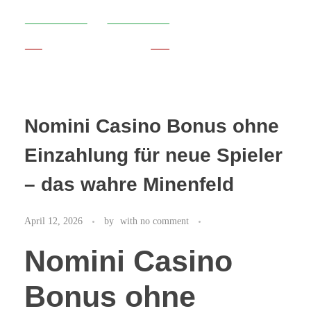
La Nostra Passione
Osteria | Unternehmensberatung
Nomini Casino Bonus ohne
Einzahlung für neue Spieler
– das wahre Minenfeld
April 12, 2026
by
with
no comment
Nomini Casino
Bonus ohne