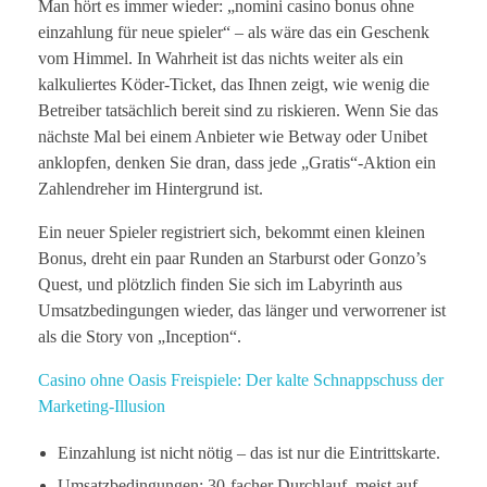
Man hört es immer wieder: „nomini casino bonus ohne
einzahlung für neue spieler“ – als wäre das ein Geschenk
vom Himmel. In Wahrheit ist das nichts weiter als ein
kalkuliertes Köder‑Ticket, das Ihnen zeigt, wie wenig die
Betreiber tatsächlich bereit sind zu riskieren. Wenn Sie das
nächste Mal bei einem Anbieter wie Betway oder Unibet
anklopfen, denken Sie dran, dass jede „Gratis“-Aktion ein
Zahlendreher im Hintergrund ist.
Ein neuer Spieler registriert sich, bekommt einen kleinen
Bonus, dreht ein paar Runden an Starburst oder Gonzo’s
Quest, und plötzlich finden Sie sich im Labyrinth aus
Umsatzbedingungen wieder, das länger und verworrener ist
als die Story von „Inception“.
Casino ohne Oasis Freispiele: Der kalte Schnappschuss der
Marketing‑Illusion
Einzahlung ist nicht nötig – das ist nur die Eintrittskarte.
Umsatzbedingungen: 30‑facher Durchlauf, meist auf