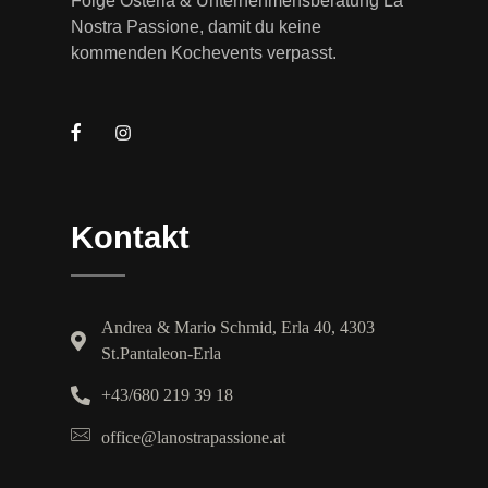
Folge Osteria & Unternehmensberatung La
Nostra Passione, damit du keine
kommenden Kochevents verpasst.
Kontakt
Andrea & Mario Schmid, Erla 40, 4303
St.Pantaleon-Erla
+43/680 219 39 18
office@lanostrapassione.at